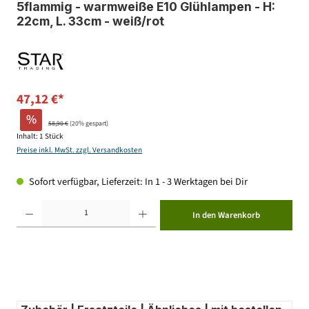
5flammig - warmweiße E10 Glühlampen - H:
22cm, L. 33cm - weiß/rot
47,12 €*
%
58,90 €
(20% gespart)
Inhalt:
1 Stück
Preise inkl. MwSt. zzgl. Versandkosten
Sofort verfügbar, Lieferzeit: In 1 - 3 Werktagen bei Dir
Produkt Anzahl: Gib den gewünschten Wert ein oder benutze die Schaltflächen um die Anzahl zu erhöhen ode
In den Warenkorb