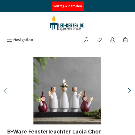
alt springen
Vertrag widerrufen
Navigation
Bildergalerie überspringen
B-Ware Fensterleuchter Lucia Chor -