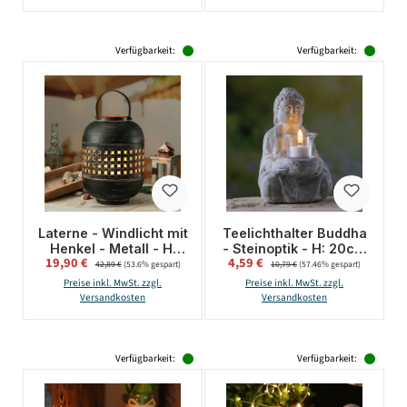
Verfügbarkeit:
Verfügbarkeit:
Laterne - Windlicht mit
Teelichthalter Buddha
Henkel - Metall - H:
- Steinoptik - H: 20cm
Verkaufspreis:
Verkaufspreis:
19,90 €
Regulärer Preis:
4,59 €
Regulärer Preis:
31cm - schwarz,
- grau
42,89 €
(53.6% gespart)
10,79 €
(57.46% gespart)
kupfer
Preise inkl. MwSt. zzgl.
Preise inkl. MwSt. zzgl.
Versandkosten
Versandkosten
Verfügbarkeit:
Verfügbarkeit: