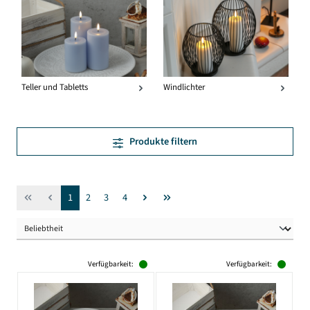
Teller und Tabletts
Windlichter
Produkte filtern
Seite
Seite
Seite
Seite
1
2
3
4
Verfügbarkeit:
Verfügbarkeit: