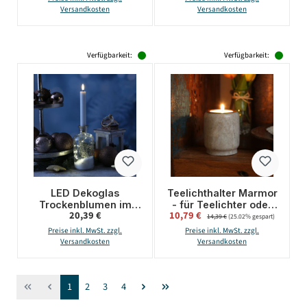
Versandkosten
Versandkosten
Verfügbarkeit:
Verfügbarkeit:
LED Dekoglas
Teelichthalter Marmor
Trockenblumen im
- für Teelichter oder
Regulärer Preis:
Verkaufspreis:
20,39 €
10,79 €
Regulärer Preis:
Schnee -
LED Teelichter - H:
14,39 €
(25.02% gespart)
Stabkerzenhalter - 10
7cm - D: 6cm - braun
Preise inkl. MwSt. zzgl.
Preise inkl. MwSt. zzgl.
warmweiße LED - H:
Versandkosten
Versandkosten
16cm - Timer
Seite
Seite
Seite
Seite
1
2
3
4