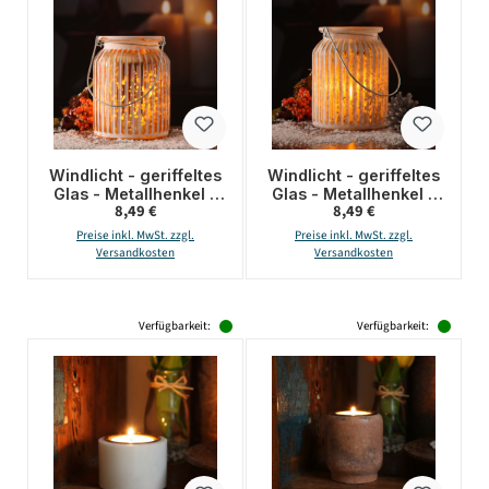
Windlicht - geriffeltes
Windlicht - geriffeltes
Glas - Metallhenkel -
Glas - Metallhenkel -
Regulärer Preis:
Regulärer Preis:
8,49 €
8,49 €
H: 14,5cm - weiß,
H: 14,5cm - weiß, gold
kupfer
Preise inkl. MwSt. zzgl.
Preise inkl. MwSt. zzgl.
Versandkosten
Versandkosten
Verfügbarkeit:
Verfügbarkeit: