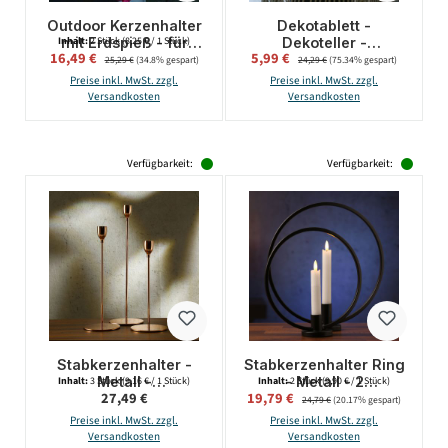
Outdoor Kerzenhalter
Dekotablett -
mit Erdspieß - für
Dekoteller -
Inhalt:
2 Stück
(8,25 € / 1 Stück)
Verkaufspreis:
Verkaufspreis:
16,49 €
Regulärer Preis:
5,99 €
Regulärer Preis:
Outdoor LED Kerzen -
gehämmert - zum
25,29 €
(34.8% gespart)
24,29 €
(75.34% gespart)
H: 100cm - 2er Set
Stellen oder
Preise inkl. MwSt. zzgl.
Preise inkl. MwSt. zzgl.
Aufhängen - mit
Versandkosten
Versandkosten
Magneten - L: 38,5cm
- gold
Verfügbarkeit:
Verfügbarkeit:
Stabkerzenhalter -
Stabkerzenhalter Ring
Metall -
- Metall - 2
Inhalt:
3 Stück
(9,16 € / 1 Stück)
Inhalt:
2 Stück
(9,90 € / 1 Stück)
Regulärer Preis:
Verkaufspreis:
27,49 €
19,79 €
Regulärer Preis:
unterschiedliche
unterschiedliche
24,79 €
(20.17% gespart)
Größen - roségold -
Größen - rund -
Preise inkl. MwSt. zzgl.
Preise inkl. MwSt. zzgl.
3er Set
schwarz - 2er Set
Versandkosten
Versandkosten