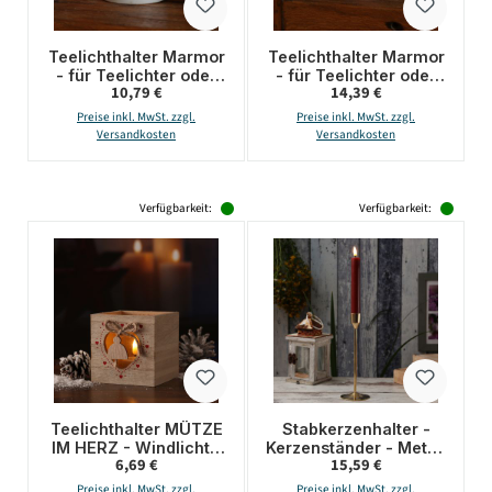
Teelichthalter Marmor
Teelichthalter Marmor
- für Teelichter oder
- für Teelichter oder
Regulärer Preis:
Regulärer Preis:
10,79 €
14,39 €
LED Teelichter - H:
LED Teelichter - H:
4cm - D: 6cm - weiß
7cm - D: 6cm - rosa
Preise inkl. MwSt. zzgl.
Preise inkl. MwSt. zzgl.
Versandkosten
Versandkosten
Verfügbarkeit:
Verfügbarkeit:
Teelichthalter MÜTZE
Stabkerzenhalter -
IM HERZ - Windlicht -
Kerzenständer - Metall
Regulärer Preis:
Regulärer Preis:
6,69 €
15,59 €
Holz - mit Glaseinsatz
- H: 20,5cm - D: 7cm -
- H: 9cm - natur, rot
gold
Preise inkl. MwSt. zzgl.
Preise inkl. MwSt. zzgl.