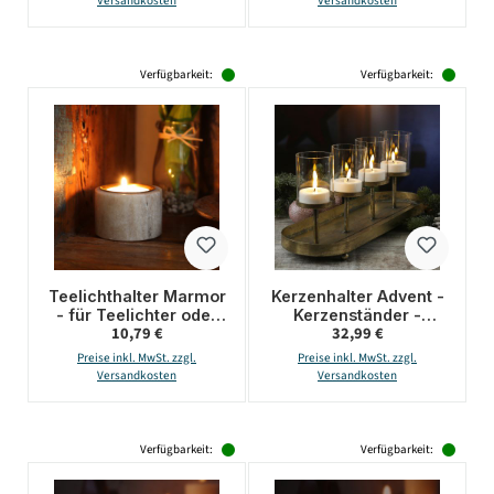
Versandkosten
Versandkosten
Verfügbarkeit:
Verfügbarkeit:
Teelichthalter Marmor
Kerzenhalter Advent -
- für Teelichter oder
Kerzenständer -
Regulärer Preis:
Regulärer Preis:
10,79 €
32,99 €
LED Teelichter - H:
Teelichthalter - Eisen -
4cm - D: 6cm - braun
L: 48cm - 4
Preise inkl. MwSt. zzgl.
Preise inkl. MwSt. zzgl.
Kerzenhalterungen -
Versandkosten
Versandkosten
gold
Verfügbarkeit:
Verfügbarkeit: