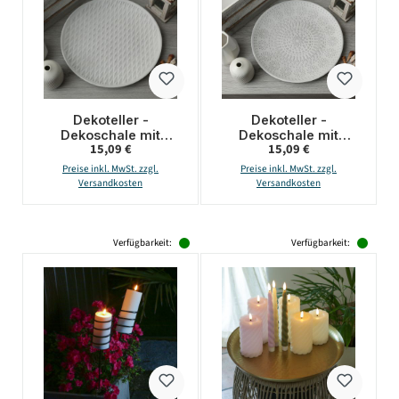
Dekoteller -
Dekoteller -
Dekoschale mit
Dekoschale mit
Regulärer Preis:
Regulärer Preis:
15,09 €
15,09 €
Rautenmuster - MDF
Blumenmuster - MDF
Holz - D: 34,5cm -
Holz - D: 34,5cm -
Preise inkl. MwSt. zzgl.
Preise inkl. MwSt. zzgl.
weiß
weiß
Versandkosten
Versandkosten
Verfügbarkeit:
Verfügbarkeit: