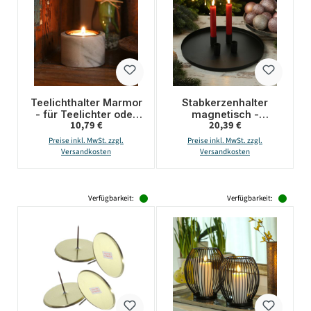
Teelichthalter Marmor
Stabkerzenhalter
- für Teelichter oder
magnetisch -
Regulärer Preis:
Regulärer Preis:
10,79 €
20,39 €
LED Teelichter - H:
Kerzenständer für 4
4cm - D: 6cm - rosa
Stabkerzen -
Preise inkl. MwSt. zzgl.
Preise inkl. MwSt. zzgl.
Kerzentablett - D:
Versandkosten
Versandkosten
30cm - schwarz
Verfügbarkeit:
Verfügbarkeit: