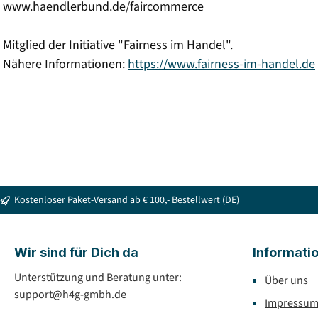
www.haendlerbund.de/faircommerce
Mitglied der Initiative "Fairness im Handel".
Nähere Informationen:
https://www.fairness-im-handel.de
Kostenloser Paket-Versand ab € 100,- Bestellwert (DE)
Wir sind für Dich da
Informati
Unterstützung und Beratung unter:
Über uns
support@h4g-gmbh.de
Impressu