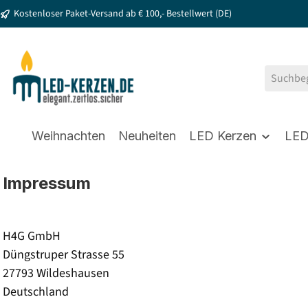
Kostenloser Paket-Versand ab € 100,- Bestellwert (DE)
springen
Zur Hauptnavigation springen
Weihnachten
Neuheiten
LED Kerzen
LED
Impressum
H4G GmbH
Düngstruper Strasse 55
27793 Wildeshausen
Deutschland