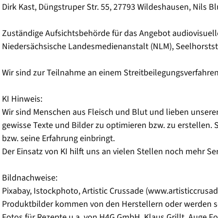
Dirk Kast, Düngstruper Str. 55, 27793 Wildeshausen, Nils 
Zuständige Aufsichtsbehörde für das Angebot audiovisuell
Niedersächsische Landesmedienanstalt (NLM), Seelhorstst
Wir sind zur Teilnahme an einem Streitbeilegungsverfahren 
KI Hinweis:
Wir sind Menschen aus Fleisch und Blut und lieben unseren
gewisse Texte und Bilder zu optimieren bzw. zu erstellen. S
bzw. seine Erfahrung einbringt.
Der Einsatz von KI hilft uns an vielen Stellen noch mehr 
Bildnachweise:
Pixabay, Istockphoto, Artistic Crussade (www.artisticcrusa
Produktbilder kommen von den Herstellern oder werden sel
Fotos für Rezepte u.a. von H4G GmbH, Klaus Grillt, Auge Fot