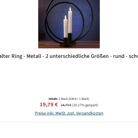
ter Ring - Metall - 2 unterschiedliche Größen - rund - sch
Inhalt:
2 Stück
(9,90 € / 1 Stück)
Verkaufspreis:
Regulärer Preis:
19,79 €
24,79 €
(20.17% gespart)
Preise inkl. MwSt. zzgl. Versandkosten