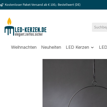
Kostenloser Paket-Versand ab € 100,- Bestellwert (DE)
springen
Zur Hauptnavigation springen
Weihnachten
Neuheiten
LED Kerzen
LED
Bildergalerie überspringen