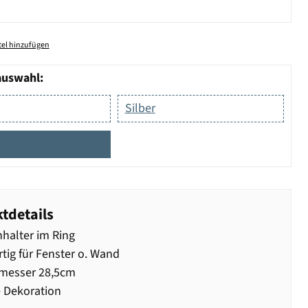
el hinzufügen
auswahl:
Silber
tdetails
halter im Ring
tig für Fenster o. Wand
messer 28,5cm
 Dekoration