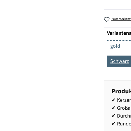
Zum Merkzett
Varianten
gold
Schwarz
Produk
✔ Kerzen
✔ Großar
✔ Durch
✔ Runde