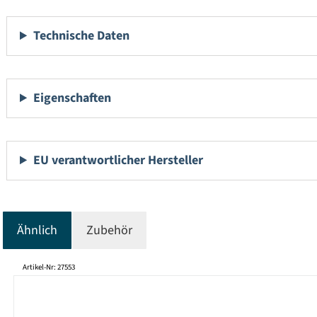
Technische Daten
Eigenschaften
EU verantwortlicher Hersteller
Ähnlich
Zubehör
Produktgalerie überspringen
Artikel-Nr: 27553