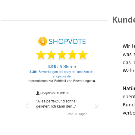
Kunde
Wir 
was 
das 
Wahrh
Natü
eben
Kund
verbe