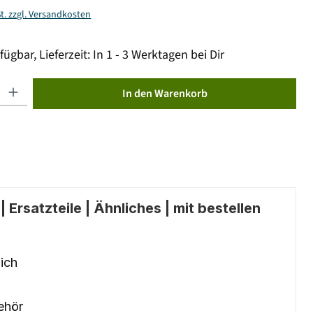
St. zzgl. Versandkosten
fügbar, Lieferzeit: In 1 - 3 Werktagen bei Dir
ib den gewünschten Wert ein oder benutze die Schaltflächen um die Anzahl zu erhöhen od
In den Warenkorb
 Ersatzteile | Ähnliches | mit bestellen
ich
ehör