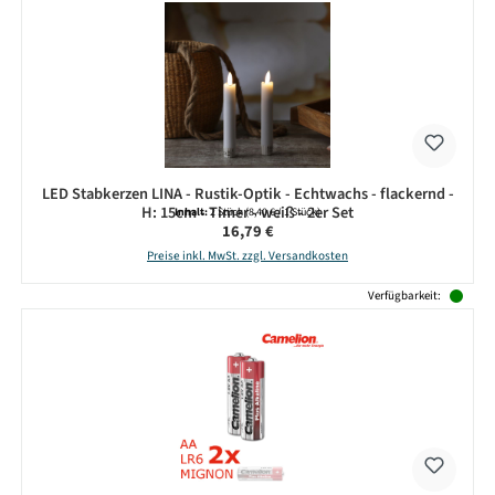
LED Stabkerzen LINA - Rustik-Optik - Echtwachs - flackernd -
H: 15cm - Timer - weiß - 2er Set
Inhalt:
2 Stück
(8,40 € / 1 Stück)
Regulärer Preis:
16,79 €
Preise inkl. MwSt. zzgl. Versandkosten
Verfügbarkeit: