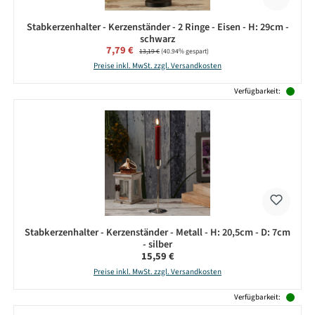
Stabkerzenhalter - Kerzenständer - 2 Ringe - Eisen - H: 29cm -
schwarz
Verkaufspreis:
7,79 €
Regulärer Preis:
13,19 €
(40.94% gespart)
Preise inkl. MwSt. zzgl. Versandkosten
Verfügbarkeit:
Stabkerzenhalter - Kerzenständer - Metall - H: 20,5cm - D: 7cm
- silber
Regulärer Preis:
15,59 €
Preise inkl. MwSt. zzgl. Versandkosten
Verfügbarkeit: