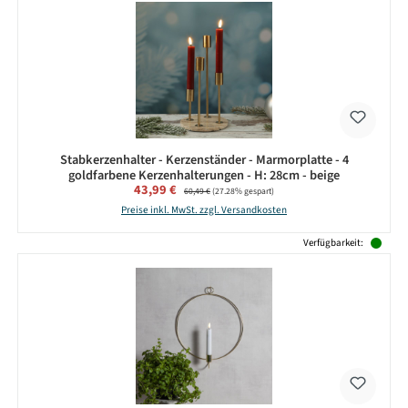
Stabkerzenhalter - Kerzenständer - Marmorplatte - 4
goldfarbene Kerzenhalterungen - H: 28cm - beige
Verkaufspreis:
43,99 €
Regulärer Preis:
60,49 €
(27.28% gespart)
Preise inkl. MwSt. zzgl. Versandkosten
Verfügbarkeit: