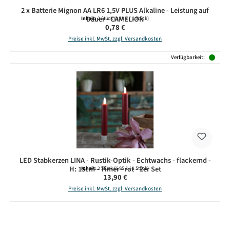
2 x Batterie Mignon AA LR6 1,5V PLUS Alkaline - Leistung auf
Dauer - CAMELION
Inhalt:
2 Stück
(0,39 € / 1 Stück)
Regulärer Preis:
0,78 €
Preise inkl. MwSt. zzgl. Versandkosten
Verfügbarkeit:
LED Stabkerzen LINA - Rustik-Optik - Echtwachs - flackernd -
H: 15cm - Timer - rot - 2er Set
Inhalt:
2 Stück
(6,95 € / 1 Stück)
Regulärer Preis:
13,90 €
Preise inkl. MwSt. zzgl. Versandkosten