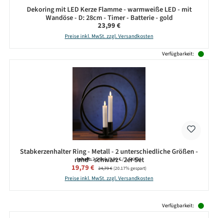
Dekoring mit LED Kerze Flamme - warmweiße LED - mit
Wandöse - D: 28cm - Timer - Batterie - gold
Regulärer Preis:
23,99 €
Preise inkl. MwSt. zzgl. Versandkosten
Verfügbarkeit:
Stabkerzenhalter Ring - Metall - 2 unterschiedliche Größen -
rund - schwarz - 2er Set
Inhalt:
2 Stück
(9,90 € / 1 Stück)
Verkaufspreis:
19,79 €
Regulärer Preis:
24,79 €
(20.17% gespart)
Preise inkl. MwSt. zzgl. Versandkosten
Produktgalerie überspringen
Verfügbarkeit: