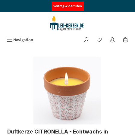
alt springen
Vertrag widerrufen
Navigation
Bildergalerie überspringen
Duftkerze CITRONELLA - Echtwachs in