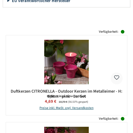
EU verantwortlicher Hersteller
Produktgalerie überspringen
Verfügbarkeit:
Duftkerzen CITRONELLA - Outdoor Kerzen im Metalleimer - H:
5,5cm - pink - 3er Set
Inhalt:
3 Stück
(1,56 € / 1 Stück)
Verkaufspreis:
4,69 €
Regulärer Preis:
10,79 €
(56.53% gespart)
Preise inkl. MwSt. zzgl. Versandkosten
Verfügbarkeit: