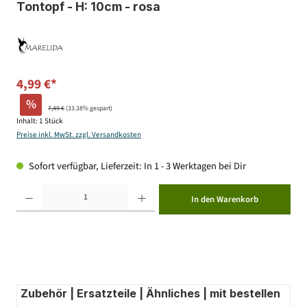
Tontopf - H: 10cm - rosa
4,99 €*
%
7,49 €
(33.38% gespart)
Inhalt:
1 Stück
Preise inkl. MwSt. zzgl. Versandkosten
Sofort verfügbar, Lieferzeit: In 1 - 3 Werktagen bei Dir
Produkt Anzahl: Gib den gewünschten Wert ein oder benutze die Schaltflächen um die Anzahl zu erhöhen ode
In den Warenkorb
Zubehör | Ersatzteile | Ähnliches | mit bestellen