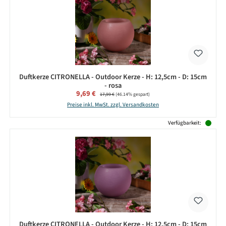
Duftkerze CITRONELLA - Outdoor Kerze - H: 12,5cm - D: 15cm
- rosa
Verkaufspreis:
9,69 €
Regulärer Preis:
17,99 €
(46.14% gespart)
Preise inkl. MwSt. zzgl. Versandkosten
Verfügbarkeit:
Duftkerze CITRONELLA - Outdoor Kerze - H: 12,5cm - D: 15cm