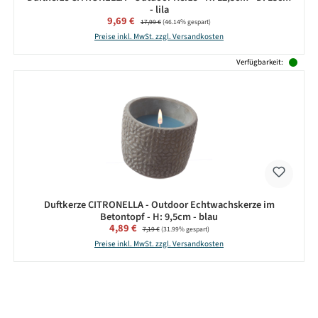
- lila
Verkaufspreis:
9,69 €
Regulärer Preis:
17,99 €
(46.14% gespart)
Preise inkl. MwSt. zzgl. Versandkosten
Verfügbarkeit:
Duftkerze CITRONELLA - Outdoor Echtwachskerze im
Betontopf - H: 9,5cm - blau
Verkaufspreis:
4,89 €
Regulärer Preis:
7,19 €
(31.99% gespart)
Preise inkl. MwSt. zzgl. Versandkosten