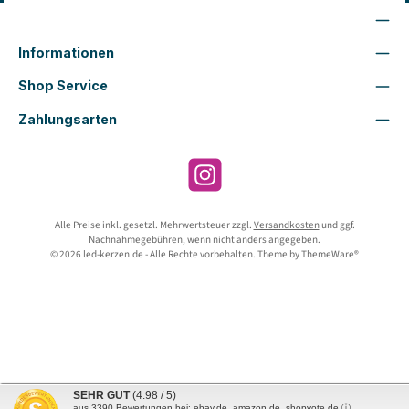
Wir sind für Dich da
Informationen
Shop Service
Zahlungsarten
Instagram
Alle Preise inkl. gesetzl. Mehrwertsteuer zzgl.
Versandkosten
und ggf.
Nachnahmegebühren, wenn nicht anders angegeben.
© 2026 led-kerzen.de - Alle Rechte vorbehalten. Theme by
ThemeWare®
SEHR GUT
(4.98 / 5)
aus
3390
Bewertungen bei: ebay.de, amazon.de, shopvote.de ⓘ