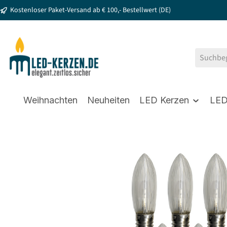
Kostenloser Paket-Versand ab € 100,- Bestellwert (DE)
springen
Zur Hauptnavigation springen
Weihnachten
Neuheiten
LED Kerzen
LED
Bildergalerie überspringen