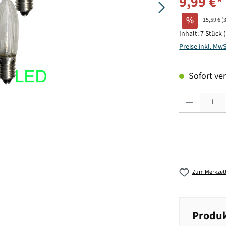
9,99 €*
%
15,59 €
(
Inhalt:
7 Stück
Preise inkl. Mw
Sofort ver
Produkt Anzahl: G
Zum Merkzett
Produk