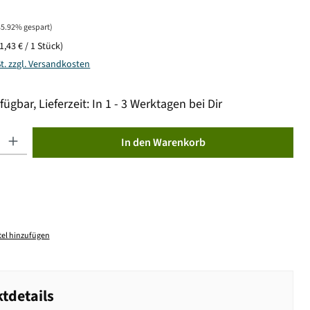
35.92% gespart)
(1,43 € / 1 Stück)
St. zzgl. Versandkosten
fügbar, Lieferzeit: In 1 - 3 Werktagen bei Dir
ib den gewünschten Wert ein oder benutze die Schaltflächen um die Anzahl zu erhöhen od
In den Warenkorb
el hinzufügen
tdetails