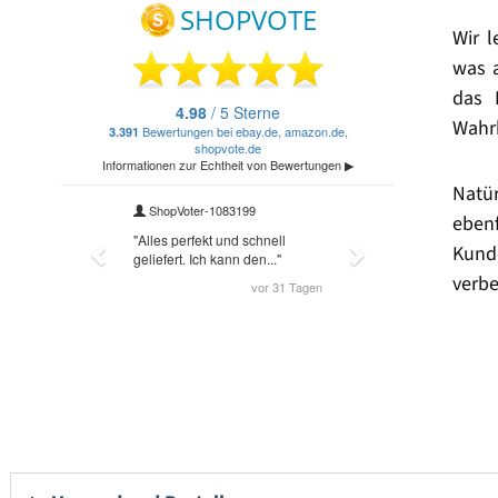
Wir 
was 
das 
Wahrh
Natü
eben
Kund
verbe