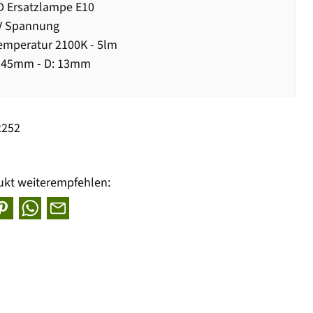
D Ersatzlampe E10
V Spannung
emperatur 2100K - 5lm
 45mm - D: 13mm
2252
ukt weiterempfehlen: