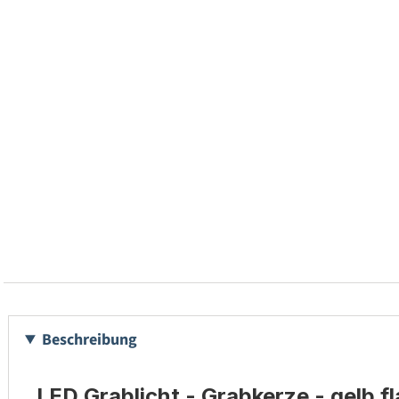
Beschreibung
LED Grablicht - Grabkerze - gelb f