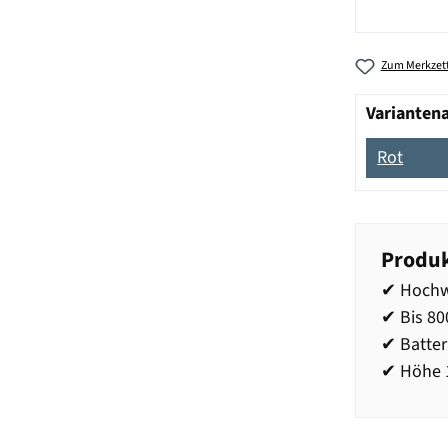
Zum Merkzett
Varianten
Rot
Produk
✔ Hochw
✔ Bis 80
✔ Batter
✔ Höhe 1