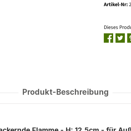
Artikel-Nr:
Dieses Prod
Produkt-Beschreibung
lackernde Flamme - H: 12,5cm - für Auß