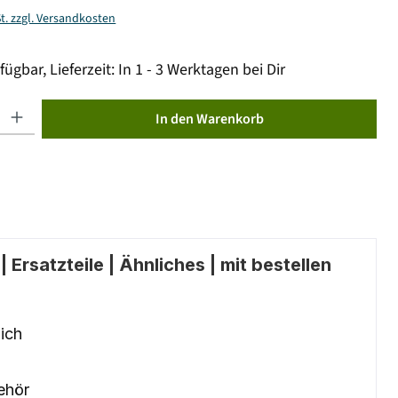
St. zzgl. Versandkosten
fügbar, Lieferzeit: In 1 - 3 Werktagen bei Dir
ib den gewünschten Wert ein oder benutze die Schaltflächen um die Anzahl zu erhöhen od
In den Warenkorb
 Ersatzteile | Ähnliches | mit bestellen
ich
ehör