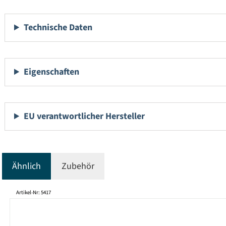
Technische Daten
Eigenschaften
EU verantwortlicher Hersteller
Ähnlich
Zubehör
Produktgalerie überspringen
Artikel-Nr: 5417