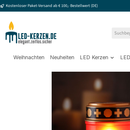
Kostenloser Paket-Versand ab € 100,- Bestellwert (DE)
springen
Zur Hauptnavigation springen
Weihnachten
Neuheiten
LED Kerzen
LED
Bildergalerie überspringen