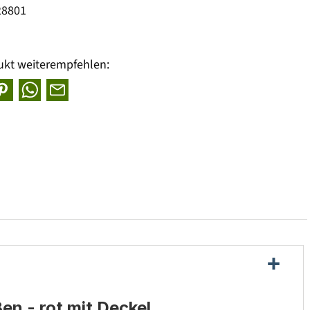
28801
ukt weiterempfehlen:
en - rot mit Deckel