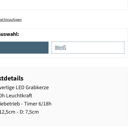
el hinzufügen
auswahl:
Weiß
tdetails
ertige LED Grabkerze
0h Leuchtkraft
iebetrieb - Timer 6/18h
2,5cm - D: 7,5cm