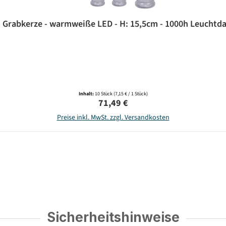
- Grabkerze - warmweiße LED - H: 15,5cm - 1000h Leuchtdau
Inhalt:
10 Stück
(7,15 € / 1 Stück)
Regulärer Preis:
71,49 €
Preise inkl. MwSt. zzgl. Versandkosten
Sicherheitshinweise