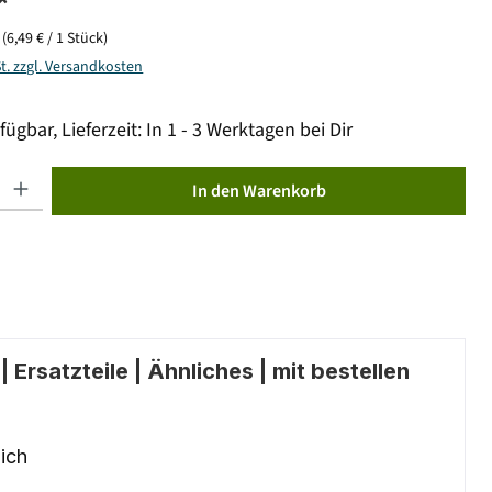
*
k
(6,49 € / 1 Stück)
St. zzgl. Versandkosten
fügbar, Lieferzeit: In 1 - 3 Werktagen bei Dir
ib den gewünschten Wert ein oder benutze die Schaltflächen um die Anzahl zu erhöhen od
In den Warenkorb
 Ersatzteile | Ähnliches | mit bestellen
ich