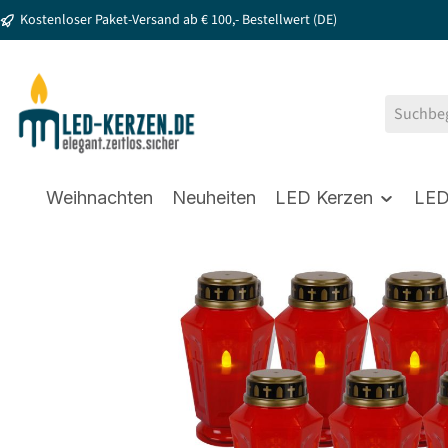
Kostenloser Paket-Versand ab € 100,- Bestellwert (DE)
springen
Zur Hauptnavigation springen
Weihnachten
Neuheiten
LED Kerzen
LED
Bildergalerie überspringen