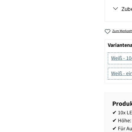
Zub
Zum Merkzett
Varianten
Weiß - 10
Weiß - ei
Produk
✔ 10x LE
✔ Höhe:
✔ Für Au