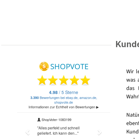
Kunde
Wir 
was 
das 
Wahrh
Natü
eben
Kund