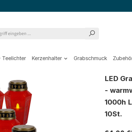
 Teelichter
Kerzenhalter
Grabschmuck
Zubehö
LED Gra
- warmw
1000h L
10St.