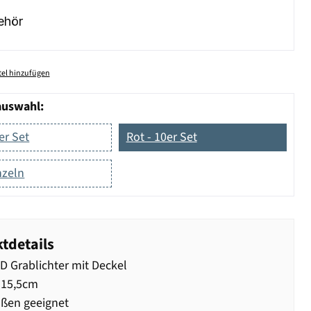
ehör
el hinzufügen
auswahl:
er Set
Rot - 10er Set
nzeln
tdetails
D Grablichter mit Deckel
 15,5cm
ßen geeignet