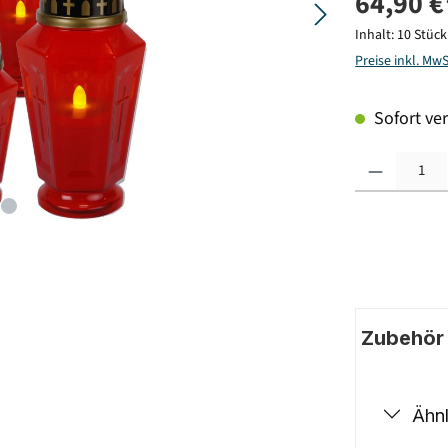
64,90 €
Inhalt:
10 Stüc
Preise inkl. Mw
Sofort ver
Produkt Anzahl: G
Zubehör |
Ähnl