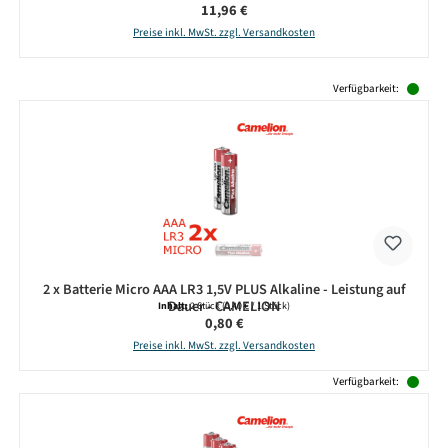
Regulärer Preis:
11,96 €
Preise inkl. MwSt. zzgl. Versandkosten
Produktgalerie überspringen
Verfügbarkeit:
2 x Batterie Micro AAA LR3 1,5V PLUS Alkaline - Leistung auf
Dauer - CAMELION
Inhalt:
2 Stück
(0,40 € / 1 Stück)
Regulärer Preis:
0,80 €
Preise inkl. MwSt. zzgl. Versandkosten
Verfügbarkeit: