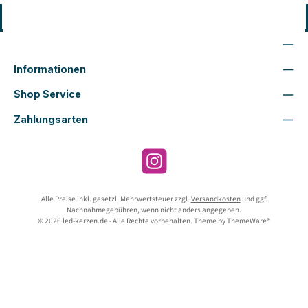
Vertrag widerrufen
Wir sind für Dich da
Informationen
Shop Service
Zahlungsarten
Instagram
Alle Preise inkl. gesetzl. Mehrwertsteuer zzgl.
Versandkosten
und ggf.
Nachnahmegebühren, wenn nicht anders angegeben.
© 2026 led-kerzen.de - Alle Rechte vorbehalten. Theme by
ThemeWare®