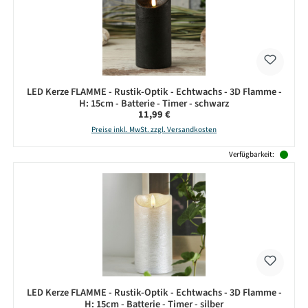
LED Kerze FLAMME - Rustik-Optik - Echtwachs - 3D Flamme -
H: 15cm - Batterie - Timer - schwarz
Regulärer Preis:
11,99 €
Preise inkl. MwSt. zzgl. Versandkosten
Verfügbarkeit:
LED Kerze FLAMME - Rustik-Optik - Echtwachs - 3D Flamme -
H: 15cm - Batterie - Timer - silber