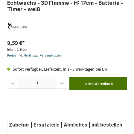
Echtwachs - 3D Flamme - H: 17cm - Batterie -
Timer - weiß
9,59 €*
Inhalt:
1 Stück
Preise inkl. MwSt. zzgl. Versandkosten
Sofort verfügbar, Lieferzeit: In 1 - 3 Werktagen bei Dir
Produkt Anzahl: Gib den gewünschten Wert ein oder benutze die Schaltflächen um die Anzahl zu erhöhen ode
In den Warenkorb
Zubehör | Ersatzteile | Ähnliches | mit bestellen