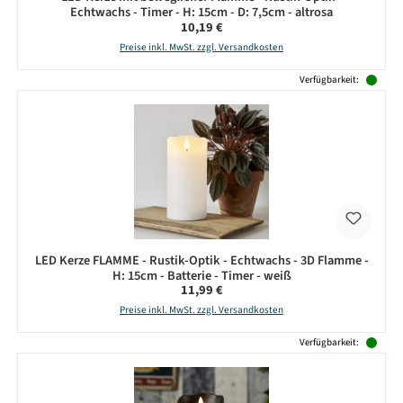
Echtwachs - Timer - H: 15cm - D: 7,5cm - altrosa
Regulärer Preis:
10,19 €
Preise inkl. MwSt. zzgl. Versandkosten
Verfügbarkeit:
LED Kerze FLAMME - Rustik-Optik - Echtwachs - 3D Flamme -
H: 15cm - Batterie - Timer - weiß
Regulärer Preis:
11,99 €
Preise inkl. MwSt. zzgl. Versandkosten
Verfügbarkeit: