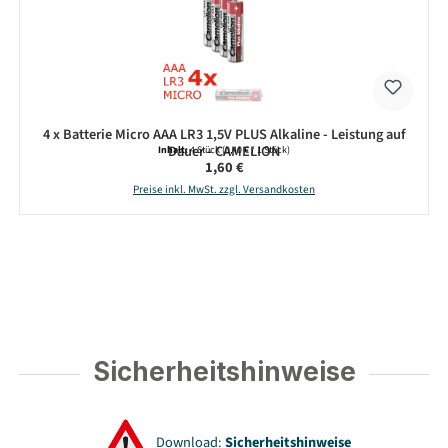
4 x Batterie Micro AAA LR3 1,5V PLUS Alkaline - Leistung auf
Dauer - CAMELION
Inhalt:
4 Stück
(0,40 € / 1 Stück)
Regulärer Preis:
1,60 €
Preise inkl. MwSt. zzgl. Versandkosten
Sicherheitshinweise
Download:
Sicherheitshinweise