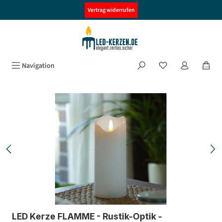
alt springen
Vertrag widerrufen
Navigation
Bildergalerie überspringen
LED Kerze FLAMME - Rustik-Optik -