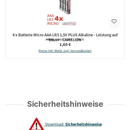
4 x Batterie Micro AAA LR3 1,5V PLUS Alkaline - Leistung auf
Dauer - CAMELION
Inhalt:
4 Stück
(0,40 € / 1 Stück)
Regulärer Preis:
1,60 €
Preise inkl. MwSt. zzgl. Versandkosten
Sicherheitshinweise
Download:
Sicherheitshinweise