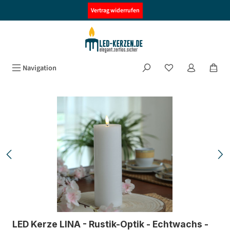
alt springen
Vertrag widerrufen
Navigation
Bildergalerie überspringen
LED Kerze LINA - Rustik-Optik - Echtwachs -