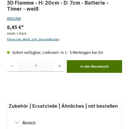
3D Flamme - H: 20cm - D: 7cm - Batterie -
Timer - weiß
ADILINA
8,45 €*
Inhalt:
1 Stück
Preise inkl. MwSt. zzgl. Versandkosten
Sofort verfügbar, Lieferzeit: In 1 - 3 Werktagen bei Dir
Produkt Anzahl: Gib den gewünschten Wert ein oder benutze die Schaltflächen um die Anzahl zu erhöhen ode
In den Warenkorb
Zubehör | Ersatzteile | Ähnliches | mit bestellen
Ähnlich