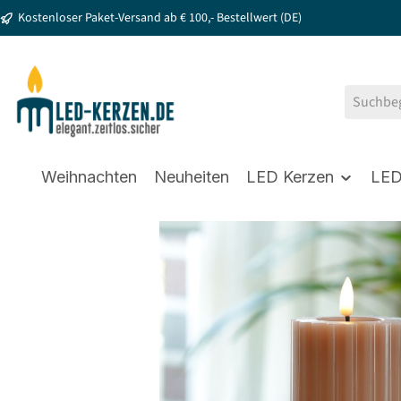
Kostenloser Paket-Versand ab € 100,- Bestellwert (DE)
springen
Zur Hauptnavigation springen
Weihnachten
Neuheiten
LED Kerzen
LED
Bildergalerie überspringen