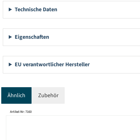
Technische Daten
Eigenschaften
EU verantwortlicher Hersteller
Ähnlich
Zubehör
Produktgalerie überspringen
Artikel-Nr: 7160