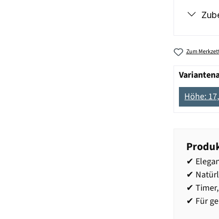
Zub
Zum Merkzett
Varianten
Höhe: 17
Produk
✔ Elegan
✔ Natür
✔ Timer,
✔ Für g