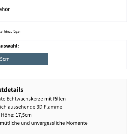
ehör
el hinzufügen
auswahl:
,5cm
tdetails
te Echtwachskerze mit Rillen
lich aussehende 3D Flamme
 Höhe: 17,5cm
emütliche und unvergessliche Momente