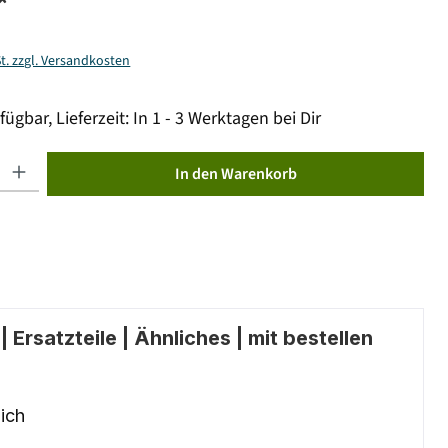
*
St. zzgl. Versandkosten
fügbar, Lieferzeit: In 1 - 3 Werktagen bei Dir
ib den gewünschten Wert ein oder benutze die Schaltflächen um die Anzahl zu erhöhen od
In den Warenkorb
 Ersatzteile | Ähnliches | mit bestellen
ich