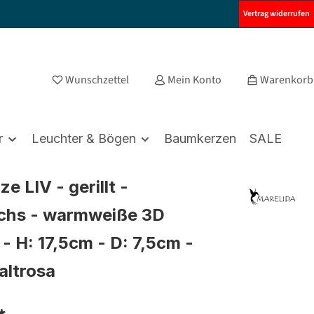
Vertrag widerrufen
Wunschzettel
Mein Konto
Warenkorb
r
Leuchter & Bögen
Baumkerzen
SALE
e LIV - gerillt -
chs - warmweiße 3D
- H: 17,5cm - D: 7,5cm -
altrosa