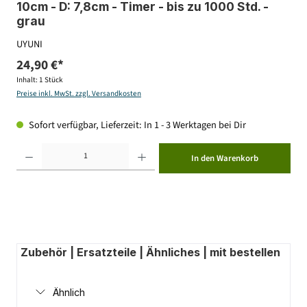
10cm - D: 7,8cm - Timer - bis zu 1000 Std. -
grau
UYUNI
24,90 €*
Inhalt:
1 Stück
Preise inkl. MwSt. zzgl. Versandkosten
Sofort verfügbar, Lieferzeit: In 1 - 3 Werktagen bei Dir
Produkt Anzahl: Gib den gewünschten Wert ein oder benutze die Schaltflächen um die Anzahl zu erhöhen ode
In den Warenkorb
Zubehör | Ersatzteile | Ähnliches | mit bestellen
Ähnlich