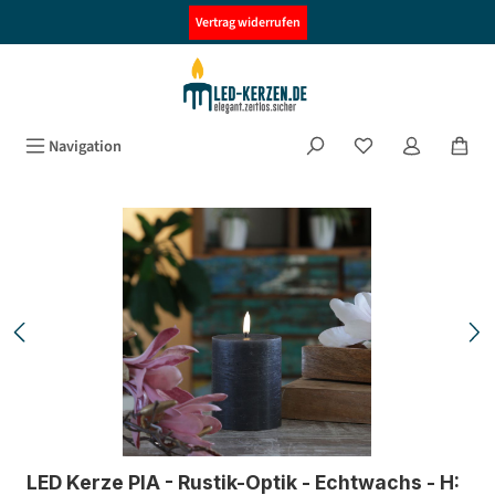
alt springen
Vertrag widerrufen
Navigation
Bildergalerie überspringen
LED Kerze PIA - Rustik-Optik - Echtwachs - H: