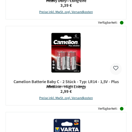
Heavy Duty - Long Life
Inhalt:
2 Stück
(1,70 € / 1 Stück)
Regulärer Preis:
3,39 €
Preise inkl. MwSt. zzgl. Versandkosten
Verfügbarkeit:
Camelion Batterie Baby C - 2 Stück - Typ: LR14 - 1,5V - Plus
Alkaline - High Energy
Inhalt:
2 Stück
(1,50 € / 1 Stück)
Regulärer Preis:
2,99 €
Preise inkl. MwSt. zzgl. Versandkosten
Verfügbarkeit: