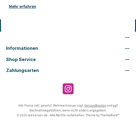
Mehr erfahren
Vertrag widerrufen
Wir sind für Dich da
Informationen
Shop Service
Zahlungsarten
Instagram
Alle Preise inkl. gesetzl. Mehrwertsteuer zzgl.
Versandkosten
und ggf.
Nachnahmegebühren, wenn nicht anders angegeben.
© 2026 led-kerzen.de - Alle Rechte vorbehalten. Theme by
ThemeWare®