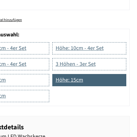
el hinzufügen
auswahl:
m - 4er Set
Höhe: 10cm - 4er Set
m - 4er Set
3 Höhen - 3er Set
0cm
Höhe: 15cm
0cm
tdetails
um LED Wachskerze