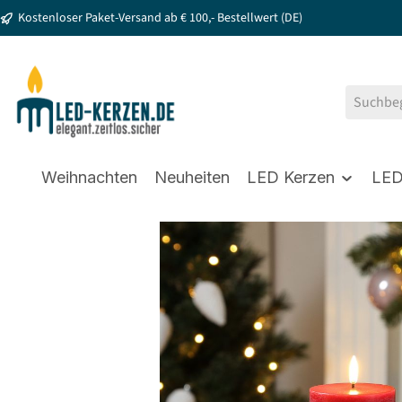
Kostenloser Paket-Versand ab € 100,- Bestellwert (DE)
springen
Zur Hauptnavigation springen
Weihnachten
Neuheiten
LED Kerzen
LED
Bildergalerie überspringen