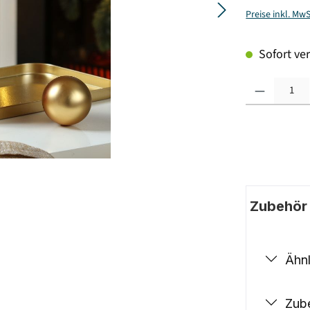
Preise inkl. Mw
Sofort ver
Produkt Anzahl: G
Zubehör |
Ähnl
Zub