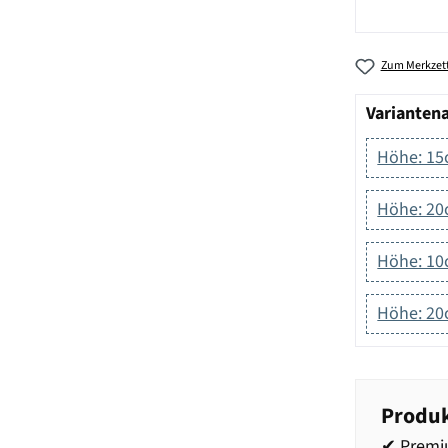
Zum Merkzett
Varianten
Höhe: 15c
Höhe: 20c
Höhe: 1
Höhe: 2
Produk
✔ Premi