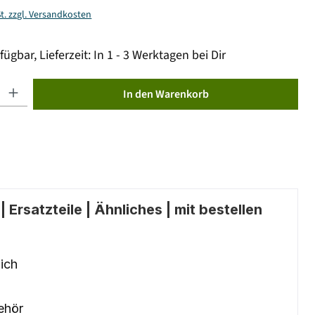
St. zzgl. Versandkosten
fügbar, Lieferzeit: In 1 - 3 Werktagen bei Dir
ib den gewünschten Wert ein oder benutze die Schaltflächen um die Anzahl zu erhöhen od
In den Warenkorb
 Ersatzteile | Ähnliches | mit bestellen
ich
ehör