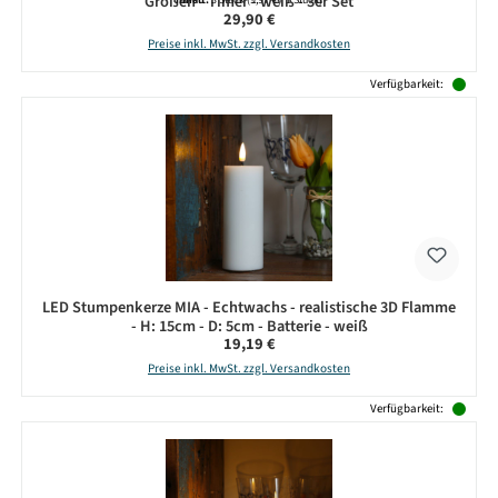
Größen - Timer - weiß - 3er Set
Regulärer Preis:
29,90 €
Preise inkl. MwSt. zzgl. Versandkosten
Verfügbarkeit:
LED Stumpenkerze MIA - Echtwachs - realistische 3D Flamme
- H: 15cm - D: 5cm - Batterie - weiß
Regulärer Preis:
19,19 €
Preise inkl. MwSt. zzgl. Versandkosten
Verfügbarkeit: