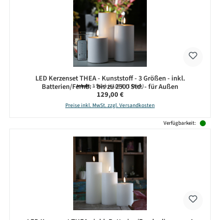
LED Kerzenset THEA - Kunststoff - 3 Größen - inkl.
Batterien/Fernb. - bis zu 2500 Std. - für Außen
Inhalt:
3 Stück
(43,00 € / 1 Stück)
Regulärer Preis:
129,00 €
Preise inkl. MwSt. zzgl. Versandkosten
Verfügbarkeit: