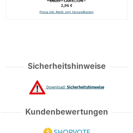
Dauer - CAMELION
Inhalt:
8 Stück
(0,37 € / 1 Stück)
Regulärer Preis:
2,96 €
Preise inkl. MwSt. zzgl. Versandkosten
Sicherheitshinweise
Download:
Sicherheitshinweise
Kundenbewertungen