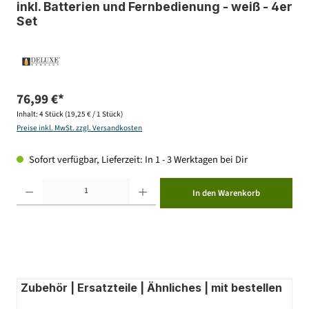
inkl. Batterien und Fernbedienung - weiß - 4er
Set
76,99 €*
Inhalt:
4 Stück
(19,25 € / 1 Stück)
Preise inkl. MwSt. zzgl. Versandkosten
Sofort verfügbar, Lieferzeit: In 1 - 3 Werktagen bei Dir
Produkt Anzahl: Gib den gewünschten Wert ein oder benutze die Schaltflächen um die Anzahl zu erhöhen ode
In den Warenkorb
Zubehör | Ersatzteile | Ähnliches | mit bestellen