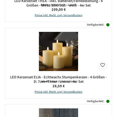
LED Kerzenset THEA - inkl. Batterien/Fernbedienung - 4
Größen - bis zu 1000 Std. - weiß - 4er Set
Inhalt:
4 Stück
(27,25 € / 1 Stück)
Regulärer Preis:
109,00 €
Preise inkl. MwSt. zzgl. Versandkosten
Verfügbarkeit:
LED Kerzenset ELIA - Echtwachs Stumpenkerzen - 4 Größen -
D: 7cm - Timer - creme - 4er Set
Inhalt:
4 Stück
(7,15 € / 1 Stück)
Regulärer Preis:
28,59 €
Preise inkl. MwSt. zzgl. Versandkosten
Verfügbarkeit: