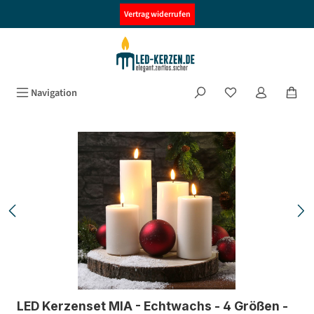
alt springen
Vertrag widerrufen
Navigation
Bildergalerie überspringen
LED Kerzenset MIA - Echtwachs - 4 Größen -