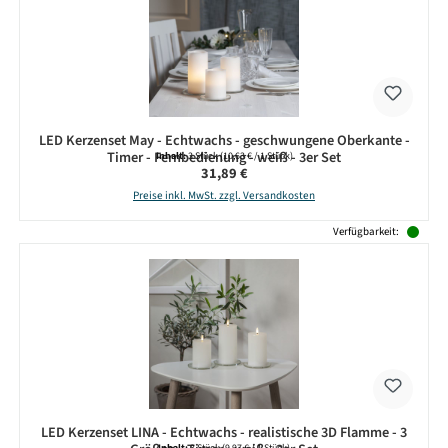
LED Kerzenset May - Echtwachs - geschwungene Oberkante -
Timer - Fernbedienung - weiß - 3er Set
Inhalt:
3 Stück
(10,63 € / 1 Stück)
Regulärer Preis:
31,89 €
Preise inkl. MwSt. zzgl. Versandkosten
Verfügbarkeit:
LED Kerzenset LINA - Echtwachs - realistische 3D Flamme - 3
Inhalt:
3 Stück
(9,97 € / 1 Stück)