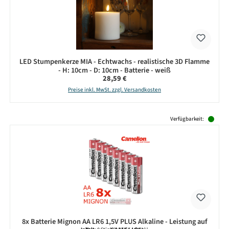
LED Stumpenkerze MIA - Echtwachs - realistische 3D Flamme
- H: 10cm - D: 10cm - Batterie - weiß
Regulärer Preis:
28,59 €
Preise inkl. MwSt. zzgl. Versandkosten
Produktgalerie überspringen
Verfügbarkeit:
8x Batterie Mignon AA LR6 1,5V PLUS Alkaline - Leistung auf