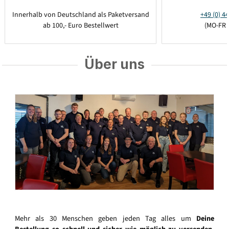
Innerhalb von Deutschland als Paketversand
+49 (0) 44
ab 100,- Euro Bestellwert
(MO-FR 
Über uns
Mehr als 30 Menschen geben jeden Tag alles um
Deine