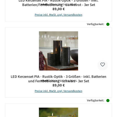
LED Kerzenset PIA - Rustik-Optik - 3 Größen - inkl.
Batterien/Fernbedienung - dunkelrot - 3er Set
Inhalt:
3 Stück
(29,67 € / 1 Stück)
Regulärer Preis:
89,00 €
Preise inkl. MwSt. zzgl. Versandkosten
Verfügbarkeit:
LED Kerzenset PIA - Rustik-Optik - 3 Größen - inkl. Batterien
und Fernbedienung - schwarz - 3er Set
Inhalt:
3 Stück
(29,67 € / 1 Stück)
Regulärer Preis:
89,00 €
Preise inkl. MwSt. zzgl. Versandkosten
Verfügbarkeit: