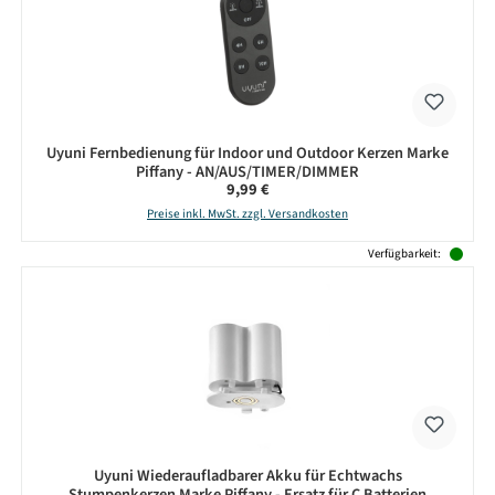
Uyuni Fernbedienung für Indoor und Outdoor Kerzen Marke
Piffany - AN/AUS/TIMER/DIMMER
Regulärer Preis:
9,99 €
Preise inkl. MwSt. zzgl. Versandkosten
Verfügbarkeit:
Uyuni Wiederaufladbarer Akku für Echtwachs
Stumpenkerzen Marke Piffany - Ersatz für C Batterien