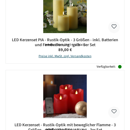
LED Kerzenset PIA - Rustik-Optik - 3 Größen - inkl. Batterien
und Fernbedienung - gelb - 3er Set
Inhalt:
3 Stück
(29,67 € / 1 Stück)
Regulärer Preis:
89,00 €
Preise inkl. MwSt. zzgl. Versandkosten
Verfügbarkeit:
LED Kerzenset - Rustik-Optik mit beweglicher Flamme - 3
Größen - mit Fernbedienung - rot - 3er Set
Inhalt:
3 Stück
(8,80 € / 1 Stück)