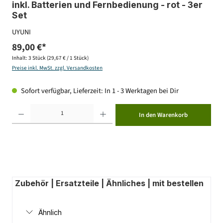
inkl. Batterien und Fernbedienung - rot - 3er
Set
UYUNI
89,00 €*
Inhalt:
3 Stück
(29,67 € / 1 Stück)
Preise inkl. MwSt. zzgl. Versandkosten
Sofort verfügbar, Lieferzeit: In 1 - 3 Werktagen bei Dir
Produkt Anzahl: Gib den gewünschten Wert ein oder benutze die Schaltflächen um die Anzahl zu erhöhen ode
In den Warenkorb
Zubehör | Ersatzteile | Ähnliches | mit bestellen
Ähnlich