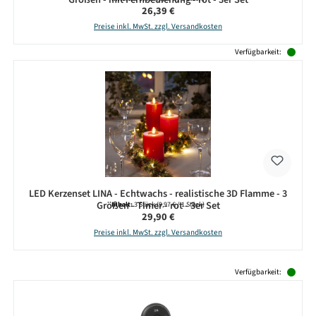
Regulärer Preis:
26,39 €
Preise inkl. MwSt. zzgl. Versandkosten
Verfügbarkeit:
LED Kerzenset LINA - Echtwachs - realistische 3D Flamme - 3
Größen - Timer - rot - 3er Set
Inhalt:
3 Stück
(9,97 € / 1 Stück)
Regulärer Preis:
29,90 €
Preise inkl. MwSt. zzgl. Versandkosten
Produktgalerie überspringen
Verfügbarkeit: