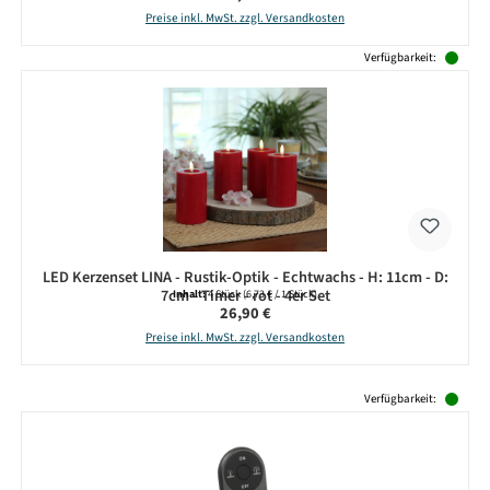
Preise inkl. MwSt. zzgl. Versandkosten
Verfügbarkeit:
LED Kerzenset LINA - Rustik-Optik - Echtwachs - H: 11cm - D:
7cm - Timer - rot - 4er Set
Inhalt:
4 Stück
(6,73 € / 1 Stück)
Regulärer Preis:
26,90 €
Preise inkl. MwSt. zzgl. Versandkosten
Produktgalerie überspringen
Verfügbarkeit: