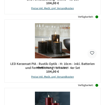
Regulärer Preis:
104,00 €
Preise inkl. MwSt. zzgl. Versandkosten
Verfügbarkeit:
LED Kerzenset PIA - Rustik-Optik - H: 10cm - inkl. Batterien
und Fernbedienung - schwarz - 4er Set
Inhalt:
4 Stück
(26,00 € / 1 Stück)
Regulärer Preis:
104,00 €
Preise inkl. MwSt. zzgl. Versandkosten
Verfügbarkeit: