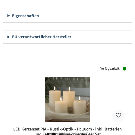
Eigenschaften
EU verantwortlicher Hersteller
Produktgalerie überspringen
Verfügbarkeit:
LED Kerzenset PIA - Rustik-Optik - H: 10cm - inkl. Batterien
und Fernbedienung - creme - 4er Set
Inhalt:
4 Stück
(26,00 € / 1 Stück)