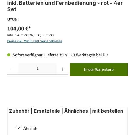
inkl. Batterien und Fernbedienung - rot - 4er
Set
UYUNI
104,00 €*
Inhalt:
4 Stück
(26,00 € / 1 Stück)
Preise inkl. MwSt. zzgl. Versandkosten
Sofort verfügbar, Lieferzeit: In 1 - 3 Werktagen bei Dir
Produkt Anzahl: Gib den gewünschten Wert ein oder benutze die Schaltflächen um die Anzahl zu erhöhen ode
In den Warenkorb
Zubehör | Ersatzteile | Ähnliches | mit bestellen
Ähnlich