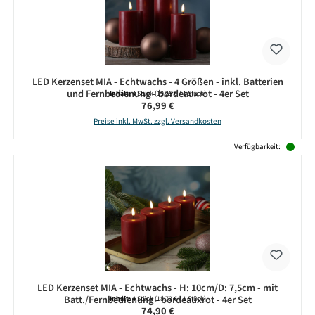
LED Kerzenset MIA - Echtwachs - 4 Größen - inkl. Batterien
und Fernbedienung - bordeauxrot - 4er Set
Inhalt:
4 Stück
(19,25 € / 1 Stück)
Regulärer Preis:
76,99 €
Preise inkl. MwSt. zzgl. Versandkosten
Verfügbarkeit:
LED Kerzenset MIA - Echtwachs - H: 10cm/D: 7,5cm - mit
Batt./Fernbedienung - bordeauxrot - 4er Set
Inhalt:
4 Stück
(18,73 € / 1 Stück)
Regulärer Preis:
74,90 €