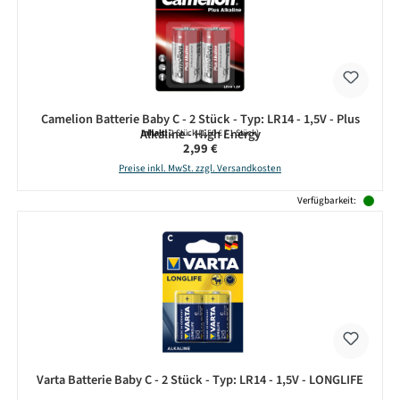
Camelion Batterie Baby C - 2 Stück - Typ: LR14 - 1,5V - Plus
Alkaline - High Energy
Inhalt:
2 Stück
(1,50 € / 1 Stück)
Regulärer Preis:
2,99 €
Preise inkl. MwSt. zzgl. Versandkosten
Verfügbarkeit:
Varta Batterie Baby C - 2 Stück - Typ: LR14 - 1,5V - LONGLIFE