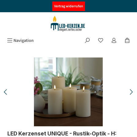
alt springen
Vertrag widerrufen
Navigation
Bildergalerie überspringen
LED Kerzenset UNIQUE - Rustik-Optik - H: