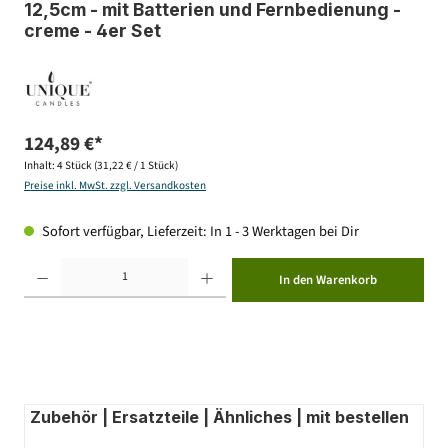
12,5cm - mit Batterien und Fernbedienung -
creme - 4er Set
124,89 €*
Inhalt:
4 Stück
(31,22 € / 1 Stück)
Preise inkl. MwSt. zzgl. Versandkosten
Sofort verfügbar, Lieferzeit: In 1 - 3 Werktagen bei Dir
Produkt Anzahl: Gib den gewünschten Wert ein oder benutze die Schaltflächen um die Anzahl zu erhöhen ode
In den Warenkorb
Zubehör | Ersatzteile | Ähnliches | mit bestellen