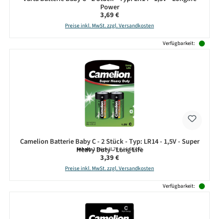
Power
Regulärer Preis:
3,69 €
Preise inkl. MwSt. zzgl. Versandkosten
Verfügbarkeit:
Camelion Batterie Baby C - 2 Stück - Typ: LR14 - 1,5V - Super
Heavy Duty - Long Life
Inhalt:
2 Stück
(1,70 € / 1 Stück)
Regulärer Preis:
3,39 €
Preise inkl. MwSt. zzgl. Versandkosten
Verfügbarkeit: