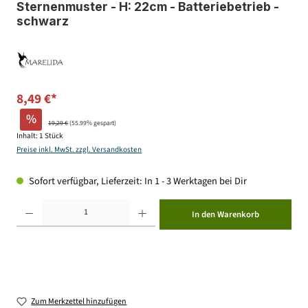
Sternenmuster - H: 22cm - Batteriebetrieb -
schwarz
8,49 €*
%
19,29 €
(55.99% gespart)
Inhalt:
1 Stück
Preise inkl. MwSt. zzgl. Versandkosten
Sofort verfügbar, Lieferzeit: In 1 - 3 Werktagen bei Dir
Produkt Anzahl: Gib den gewünschten Wert ein oder benutze die Schaltflächen um die Anzahl zu erhöhen ode
In den Warenkorb
Zum Merkzettel hinzufügen