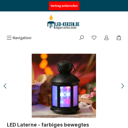
alt springen
Vertrag widerrufen
Navigation
Bildergalerie überspringen
LED Laterne - farbiges bewegtes