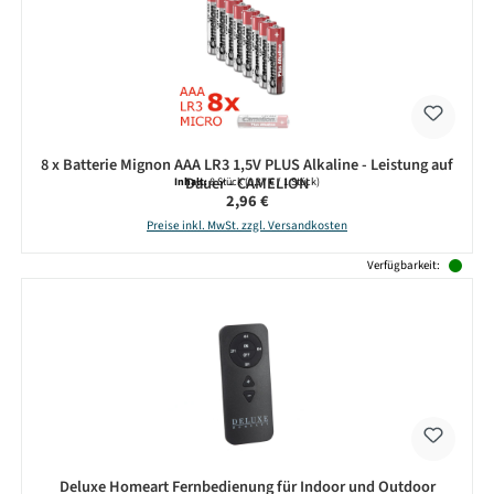
8 x Batterie Mignon AAA LR3 1,5V PLUS Alkaline - Leistung auf
Dauer - CAMELION
Inhalt:
8 Stück
(0,37 € / 1 Stück)
Regulärer Preis:
2,96 €
Preise inkl. MwSt. zzgl. Versandkosten
Verfügbarkeit:
Deluxe Homeart Fernbedienung für Indoor und Outdoor