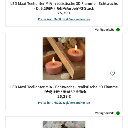
LED Maxi Teelichter MIA - realistische 3D Flamme - Echtwachs
- D: 6,1cm - mokkafarben - 2 Stück
Inhalt:
2 Stück
(12,65 € / 1 Stück)
Regulärer Preis:
25,29 €
Preise inkl. MwSt. zzgl. Versandkosten
Verfügbarkeit:
LED Maxi Teelichter MIA - Echtwachs - realistische 3D Flamme
- D: 6,1cm - rosa - 2 Stück
Inhalt:
2 Stück
(12,65 € / 1 Stück)
Regulärer Preis:
25,29 €
Preise inkl. MwSt. zzgl. Versandkosten
Verfügbarkeit: