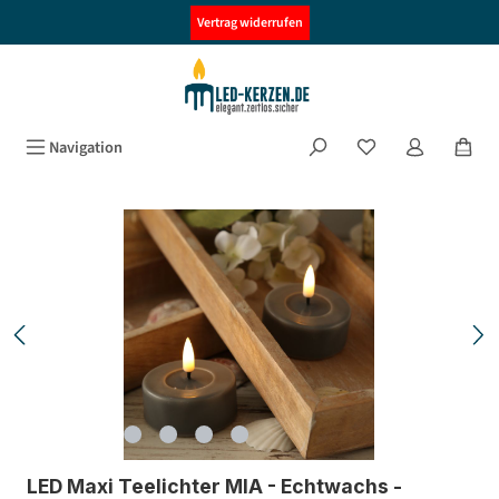
alt springen
Vertrag widerrufen
Navigation
Bildergalerie überspringen
LED Maxi Teelichter MIA - Echtwachs -