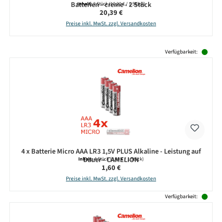
Batterien - creme - 2 Stück
Inhalt:
2 Stück
(10,20 € / 1 Stück)
Regulärer Preis:
20,39 €
Preise inkl. MwSt. zzgl. Versandkosten
Produktgalerie überspringen
Verfügbarkeit:
4 x Batterie Micro AAA LR3 1,5V PLUS Alkaline - Leistung auf
Dauer - CAMELION
Inhalt:
4 Stück
(0,40 € / 1 Stück)
Regulärer Preis:
1,60 €
Preise inkl. MwSt. zzgl. Versandkosten
Verfügbarkeit: