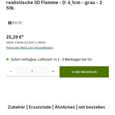
realistische 3D Flamme - D: 6,1cm - grau - 2
Stk.
25,29 €*
Inhalt:
2 Stück
(12,65 € / 1 Stück)
Preise inkl. MwSt. zzgl. Versandkosten
Sofort verfügbar, Lieferzeit: In 1 - 3 Werktagen bei Dir
Produkt Anzahl: Gib den gewünschten Wert ein oder benutze die Schaltflächen um die Anzahl zu erhöhen ode
In den Warenkorb
Zubehör | Ersatzteile | Ähnliches | mit bestellen