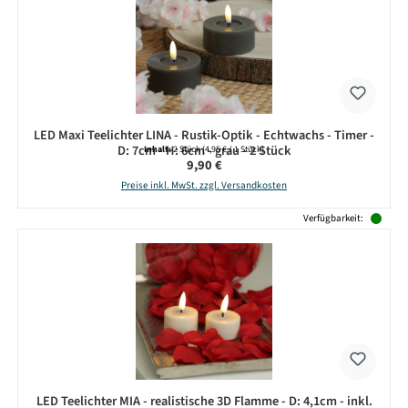
LED Maxi Teelichter LINA - Rustik-Optik - Echtwachs - Timer -
D: 7cm - H: 6cm - grau - 2 Stück
Inhalt:
2 Stück
(4,95 € / 1 Stück)
Regulärer Preis:
9,90 €
Preise inkl. MwSt. zzgl. Versandkosten
Verfügbarkeit:
LED Teelichter MIA - realistische 3D Flamme - D: 4,1cm - inkl.