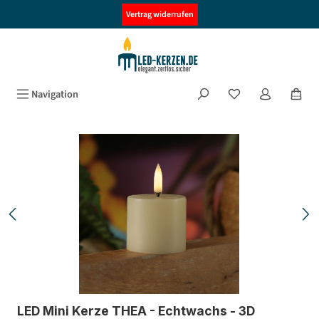
alt springen
Vertrag widerrufen
Navigation
Bildergalerie überspringen
LED Mini Kerze THEA - Echtwachs - 3D