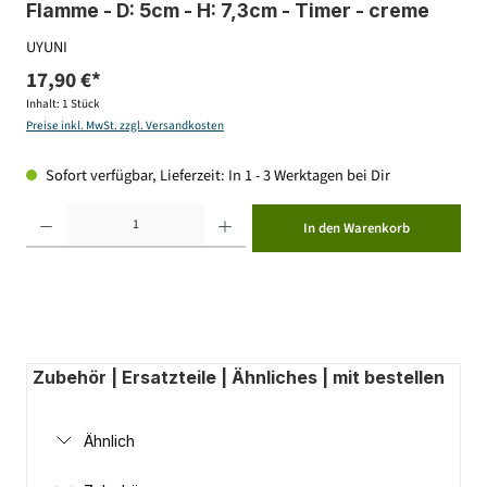
Flamme - D: 5cm - H: 7,3cm - Timer - creme
UYUNI
17,90 €*
Inhalt:
1 Stück
Preise inkl. MwSt. zzgl. Versandkosten
Sofort verfügbar, Lieferzeit: In 1 - 3 Werktagen bei Dir
Produkt Anzahl: Gib den gewünschten Wert ein oder benutze die Schaltflächen um die Anzahl zu erhöhen ode
In den Warenkorb
Zubehör | Ersatzteile | Ähnliches | mit bestellen
Ähnlich