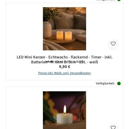
LED Mini Kerzen - Echtwachs - flackernd - Timer - inkl.
Batterien - H :6cm D: 5cm - 2St. - weiß
Inhalt:
2 Stück
(4,95 € / 1 Stück)
Regulärer Preis:
9,90 €
Preise inkl. MwSt. zzgl. Versandkosten
Verfügbarkeit: