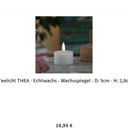
eelicht THEA - Echtwachs - Wachsspiegel - D: 5cm - H: 2,8
Regulärer Preis:
16,95 €