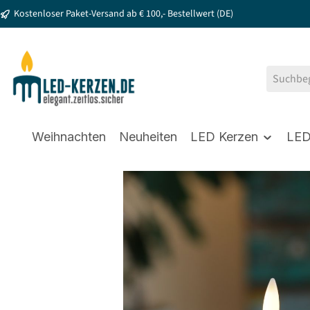
Kostenloser Paket-Versand ab € 100,- Bestellwert (DE)
springen
Zur Hauptnavigation springen
Weihnachten
Neuheiten
LED Kerzen
LED
Bildergalerie überspringen