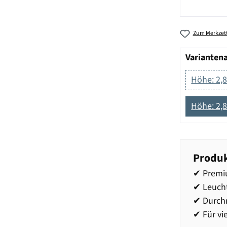
Zum Merkzett
Varianten
Höhe: 2,8
Höhe: 2,
Produk
✔ Premiu
✔ Leucht
✔ Durchm
✔ Für vi