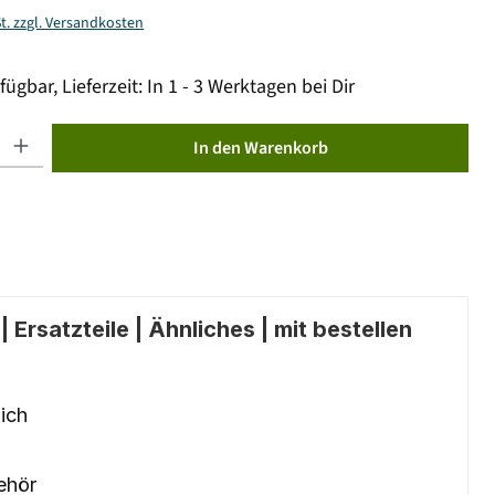
St. zzgl. Versandkosten
fügbar, Lieferzeit: In 1 - 3 Werktagen bei Dir
ib den gewünschten Wert ein oder benutze die Schaltflächen um die Anzahl zu erhöhen od
In den Warenkorb
 Ersatzteile | Ähnliches | mit bestellen
ich
ehör