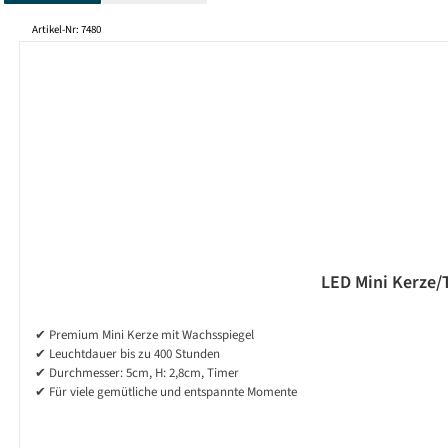
Produktgalerie überspringen
Artikel-Nr: 7480
LED Mini Kerze/T
✔ Premium Mini Kerze mit Wachsspiegel
✔ Leuchtdauer bis zu 400 Stunden
✔ Durchmesser: 5cm, H: 2,8cm, Timer
✔ Für viele gemütliche und entspannte Momente