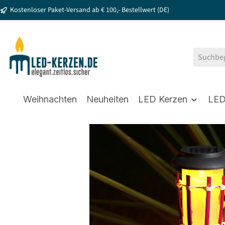
Kostenloser Paket-Versand ab € 100,- Bestellwert (DE)
springen
Zur Hauptnavigation springen
Weihnachten
Neuheiten
LED Kerzen
LED
Bildergalerie überspringen