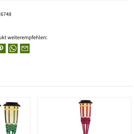
26748
ukt weiterempfehlen: