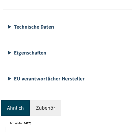
Technische Daten
Eigenschaften
EU verantwortlicher Hersteller
Ähnlich
Zubehör
Produktgalerie überspringen
Artikel-Nr: 14175