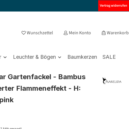
Vertrag widerrufen
Wunschzettel
Mein Konto
Warenkorb
r
Leuchter & Bögen
Baumkerzen
SALE
ar Gartenfackel - Bambus
ierter Flammeneffekt - H:
pink
47.54% gespart)