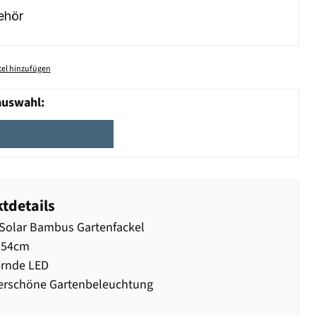
ehör
el hinzufügen
auswahl:
tdetails
Solar Bambus Gartenfackel
 54cm
ernde LED
rschöne Gartenbeleuchtung