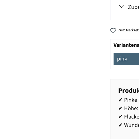
Zub
Zum Merkzett
Varianten
pink
Produk
✔ Pinke 
✔ Höhe:
✔ Flack
✔ Wunde