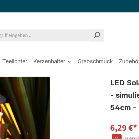
 Teelichter
Kerzenhalter
Grabschmuck
Zubehö
LED Sol
- simul
54cm - 
6,29 €*
11,99 €
(