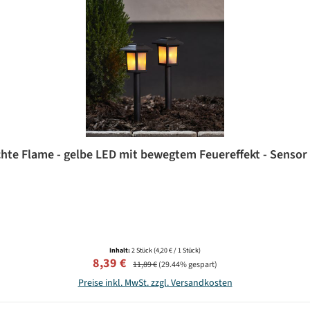
hte Flame - gelbe LED mit bewegtem Feuereffekt - Sensor -
Inhalt:
2 Stück
(4,20 € / 1 Stück)
Verkaufspreis:
Regulärer Preis:
8,39 €
11,89 €
(29.44% gespart)
Preise inkl. MwSt. zzgl. Versandkosten