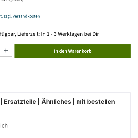
St. zzgl. Versandkosten
fügbar, Lieferzeit: In 1 - 3 Werktagen bei Dir
ib den gewünschten Wert ein oder benutze die Schaltflächen um die Anzahl zu erhöhen od
In den Warenkorb
 Ersatzteile | Ähnliches | mit bestellen
ich