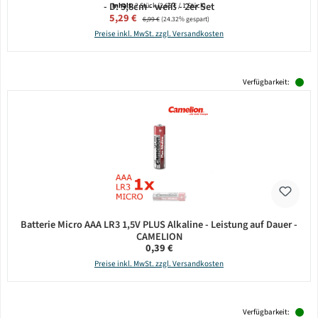
- D: 5,8cm - weiß - 2er Set
Inhalt:
2 Stück
(2,65 € / 1 Stück)
Verkaufspreis:
5,29 €
Regulärer Preis:
6,99 €
(24.32% gespart)
Preise inkl. MwSt. zzgl. Versandkosten
Verfügbarkeit:
Batterie Micro AAA LR3 1,5V PLUS Alkaline - Leistung auf Dauer -
CAMELION
Regulärer Preis:
0,39 €
Preise inkl. MwSt. zzgl. Versandkosten
Verfügbarkeit: