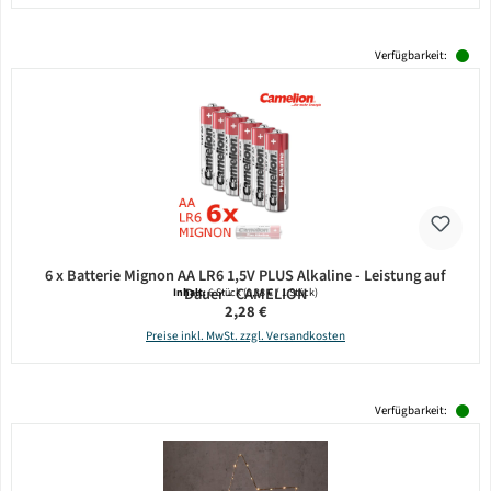
Verfügbarkeit:
6 x Batterie Mignon AA LR6 1,5V PLUS Alkaline - Leistung auf
Dauer - CAMELION
Inhalt:
6 Stück
(0,38 € / 1 Stück)
Regulärer Preis:
2,28 €
Preise inkl. MwSt. zzgl. Versandkosten
Verfügbarkeit: