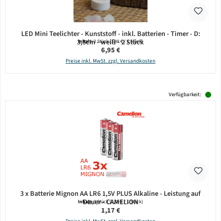
LED Mini Teelichter - Kunststoff - inkl. Batterien - Timer - D:
3,8cm - weiß - 2 Stück
Inhalt:
2 Stück
(3,48 € / 1 Stück)
Regulärer Preis:
6,95 €
Preise inkl. MwSt. zzgl. Versandkosten
Verfügbarkeit:
3 x Batterie Mignon AA LR6 1,5V PLUS Alkaline - Leistung auf
Dauer - CAMELION
Inhalt:
3 Stück
(0,39 € / 1 Stück)
Regulärer Preis:
1,17 €