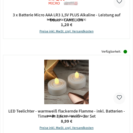
3 x Batterie Micro AAA LR3 1,5V PLUS Alkaline - Leistung auf
Dauer - CAMELION
Inhalt:
3 Stück
(0,40 € / 1 Stück)
Regulärer Preis:
1,20 €
Preise inkl. MwSt. zzgl. Versandkosten
Verfügbarkeit:
LED Teelichter - warmweiß flackernde Flamme - inkl. Batterien -
Timer - D: 3,6cm - weiß - 2er Set
Inhalt:
2 Stück
(4,50 € / 1 Stück)
Regulärer Preis:
8,99 €
Preise inkl. MwSt. zzgl. Versandkosten