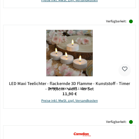
Preise inkl. MwSt. zzgl. Versandkosten
Verfügbarkeit:
LED Maxi Teelichter - flackernde 3D Flamme - Kunststoff - Timer
- D: 5,8cm - weiß - 4er Set
Inhalt:
4 Stück
(2,98 € / 1 Stück)
Regulärer Preis:
11,90 €
Preise inkl. MwSt. zzgl. Versandkosten
Verfügbarkeit: