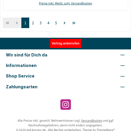
Preise inkl. MwSt. zzgl. Versandkosten
Seite
Seite
Seite
Seite
Seite
1
2
3
4
5
Vertrag widerrufen
Wir sind für Dich da
Informationen
Shop Service
Zahlungsarten
Instagram
Alle Preise inkl. gesetzl. Mehrwertsteuer zzgl.
Versandkosten
und ggf.
Nachnahmegebühren, wenn nicht anders angegeben.
© 2026 led-kerzen.de - Alle Rechte vorbehalten. Theme by
ThemeWare®