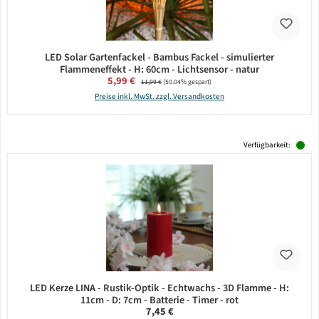
LED Solar Gartenfackel - Bambus Fackel - simulierter
Flammeneffekt - H: 60cm - Lichtsensor - natur
Verkaufspreis:
5,99 €
Regulärer Preis:
11,99 €
(50.04% gespart)
Preise inkl. MwSt. zzgl. Versandkosten
Verfügbarkeit:
LED Kerze LINA - Rustik-Optik - Echtwachs - 3D Flamme - H:
11cm - D: 7cm - Batterie - Timer - rot
Regulärer Preis:
7,45 €