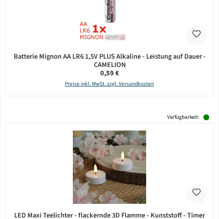
Batterie Mignon AA LR6 1,5V PLUS Alkaline - Leistung auf Dauer -
CAMELION
Regulärer Preis:
0,59 €
Preise inkl. MwSt. zzgl. Versandkosten
Verfügbarkeit:
LED Maxi Teelichter - flackernde 3D Flamme - Kunststoff - Timer