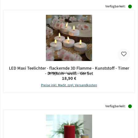
Verfügbarkeit:
LED Maxi Teelichter - flackernde 3D Flamme - Kunststoff - Timer
- D: 5,8cm - weiß - 6er Set
Inhalt:
6 Stück
(3,15 € / 1 Stück)
Regulärer Preis:
18,90 €
Preise inkl. MwSt. zzgl. Versandkosten
Verfügbarkeit: