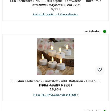
LED Teelichter LINA - Rustik-Optik - Echtwachs - Timer - mit
Batterien - D: 4,4cm H: 5cm - 2St.
Inhalt:
2 Stück
(4,50 € / 1 Stück)
Regulärer Preis:
8,99 €
Preise inkl. MwSt. zzgl. Versandkosten
Verfügbarkeit:
LED Mini Teelichter - Kunststoff - inkl. Batterien - Timer - D:
3,8cm - weiß - 6 Stück
Inhalt:
6 Stück
(2,83 € / 1 Stück)
Regulärer Preis:
16,95 €
Preise inkl. MwSt. zzgl. Versandkosten