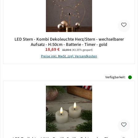
LED Stern - Kombi Dekoleuchte Herz/Stern - wechselbarer
Aufsatz - H:50cm - Batterie - Timer - gold
Verkaufspreis:
18,69 €
Regulärer Preis:
32,99 €
(43.35% gespart)
Preise inkl. MwSt. zzgl. Versandkosten
Verfügbarkeit: