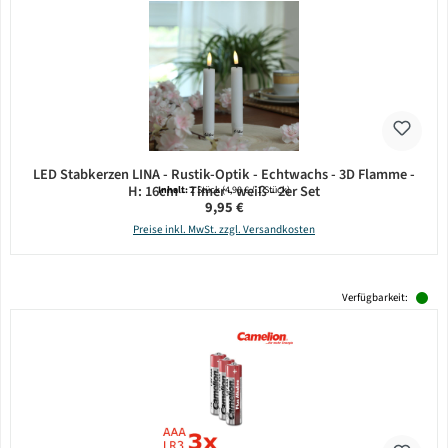
LED Stabkerzen LINA - Rustik-Optik - Echtwachs - 3D Flamme -
H: 16cm - Timer - weiß - 2er Set
Inhalt:
2 Stück
(4,98 € / 1 Stück)
Regulärer Preis:
9,95 €
Preise inkl. MwSt. zzgl. Versandkosten
Verfügbarkeit: