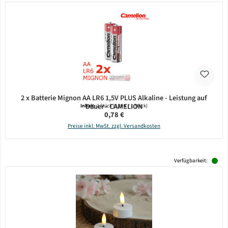
2 x Batterie Mignon AA LR6 1,5V PLUS Alkaline - Leistung auf
Dauer - CAMELION
Inhalt:
2 Stück
(0,39 € / 1 Stück)
Regulärer Preis:
0,78 €
Preise inkl. MwSt. zzgl. Versandkosten
Verfügbarkeit: