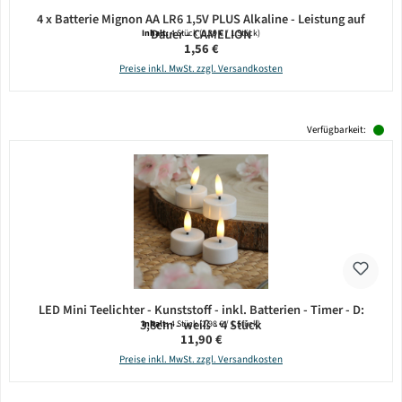
4 x Batterie Mignon AA LR6 1,5V PLUS Alkaline - Leistung auf
Dauer - CAMELION
Inhalt:
4 Stück
(0,39 € / 1 Stück)
Regulärer Preis:
1,56 €
Preise inkl. MwSt. zzgl. Versandkosten
Verfügbarkeit:
LED Mini Teelichter - Kunststoff - inkl. Batterien - Timer - D:
3,8cm - weiß - 4 Stück
Inhalt:
4 Stück
(2,98 € / 1 Stück)
Regulärer Preis:
11,90 €
Preise inkl. MwSt. zzgl. Versandkosten