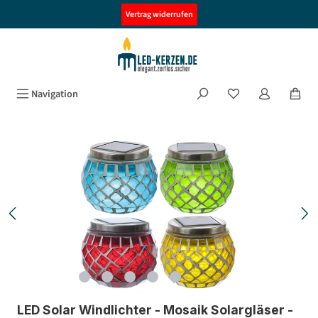
alt springen
Vertrag widerrufen
Navigation
Bildergalerie überspringen
LED Solar Windlichter - Mosaik Solargläser -