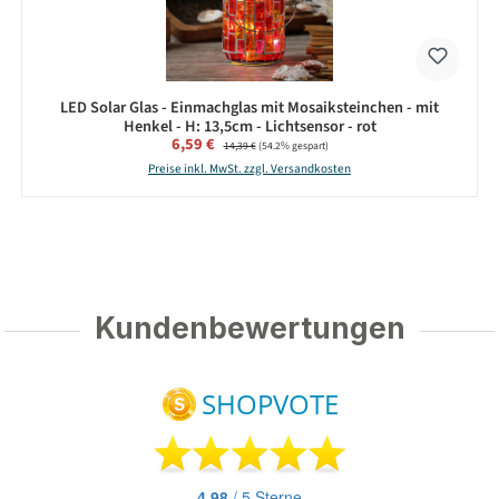
LED Solar Glas - Einmachglas mit Mosaiksteinchen - mit
Henkel - H: 13,5cm - Lichtsensor - rot
Verkaufspreis:
6,59 €
Regulärer Preis:
14,39 €
(54.2% gespart)
Preise inkl. MwSt. zzgl. Versandkosten
Kundenbewertungen