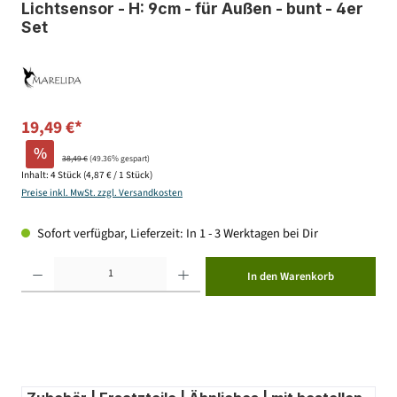
Lichtsensor - H: 9cm - für Außen - bunt - 4er
Set
19,49 €*
%
38,49 €
(49.36% gespart)
Inhalt:
4 Stück
(4,87 € / 1 Stück)
Preise inkl. MwSt. zzgl. Versandkosten
Sofort verfügbar, Lieferzeit: In 1 - 3 Werktagen bei Dir
Produkt Anzahl: Gib den gewünschten Wert ein oder benutze die Schaltflächen um die Anzahl zu erhöhen ode
In den Warenkorb