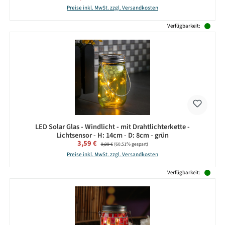
Preise inkl. MwSt. zzgl. Versandkosten
Verfügbarkeit:
LED Solar Glas - Windlicht - mit Drahtlichterkette -
Lichtsensor - H: 14cm - D: 8cm - grün
Verkaufspreis:
3,59 €
Regulärer Preis:
9,09 €
(60.51% gespart)
Preise inkl. MwSt. zzgl. Versandkosten
Verfügbarkeit: