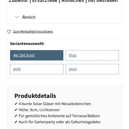
Zubehör | Ersatzteile | Ähnliches | mit bestellen
Ähnlich
Zum Merkzettel hinzufügen
Variantenauswahl:
4er Set bunt
blau
gelb
grün
Produktdetails
✔ 4 bunte Solar Gläser mit Mosaiksteinchen
✔ Höhe: 9cm, Lichtsensor
✔ Für gemütliches Ambiente auf Terrasse/Balkon
✔ Auch für Gartenparty oder als Geburtstagsdeko