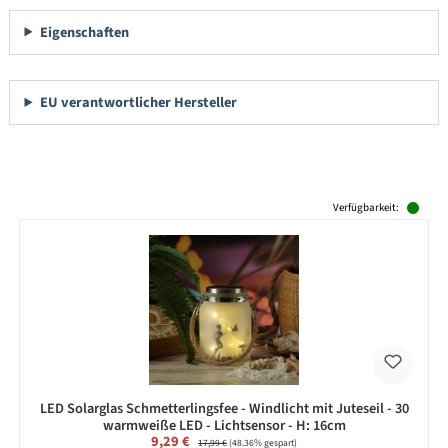
Eigenschaften
EU verantwortlicher Hersteller
Produktgalerie überspringen
Verfügbarkeit:
LED Solarglas Schmetterlingsfee - Windlicht mit Juteseil - 30
warmweiße LED - Lichtsensor - H: 16cm
Verkaufspreis:
9,29 €
Regulärer Preis:
17,99 €
(48.36% gespart)