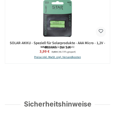
SOLAR-AKKU - Speziell für Solarprodukte - AAA Micro - 1,2V -
600mAh - 2er Set
Inhalt:
2 Stück
(2,00 € / 1 Stück)
Verkaufspreis:
3,99 €
Regulärer Preis:
7,49 €
(46.73% gespart)
Preise inkl. MwSt. zzgl. Versandkosten
Sicherheitshinweise