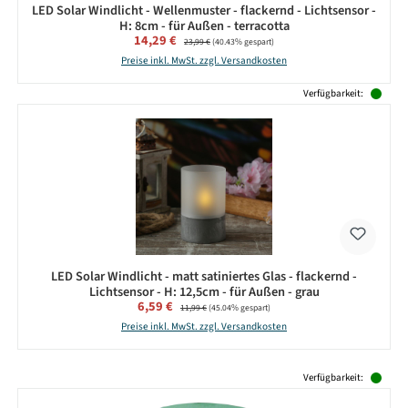
LED Solar Windlicht - Wellenmuster - flackernd - Lichtsensor -
H: 8cm - für Außen - terracotta
Verkaufspreis:
14,29 €
Regulärer Preis:
23,99 €
(40.43% gespart)
Preise inkl. MwSt. zzgl. Versandkosten
Verfügbarkeit:
LED Solar Windlicht - matt satiniertes Glas - flackernd -
Lichtsensor - H: 12,5cm - für Außen - grau
Verkaufspreis:
6,59 €
Regulärer Preis:
11,99 €
(45.04% gespart)
Preise inkl. MwSt. zzgl. Versandkosten
Produktgalerie überspringen
Verfügbarkeit: