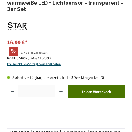
warmweiße LED - Lichtsensor - transparent -
3er Set
16,99 €*
%
27,49 €
(38.2% gespart)
Inhalt:
3 Stück
(5,66 € / 1 Stück)
Preise inkl. MwSt. zzgl. Versandkosten
Sofort verfügbar, Lieferzeit: In 1 - 3 Werktagen bei Dir
Produkt Anzahl: Gib den gewünschten Wert ein oder benutze die Schaltflächen um die Anzahl zu erhöhen ode
In den Warenkorb