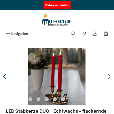
alt springen
Vertrag widerrufen
Navigation
Bildergalerie überspringen
LED Stabkerze DUO - Echtwachs - flackernde