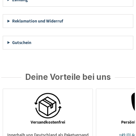
Reklamation und Widerruf
Gutschein
Deine Vorteile bei uns
Versandkostenfrei
Persönl
Innerhalb von Deutschland als Paketversand
+49 (0) 44