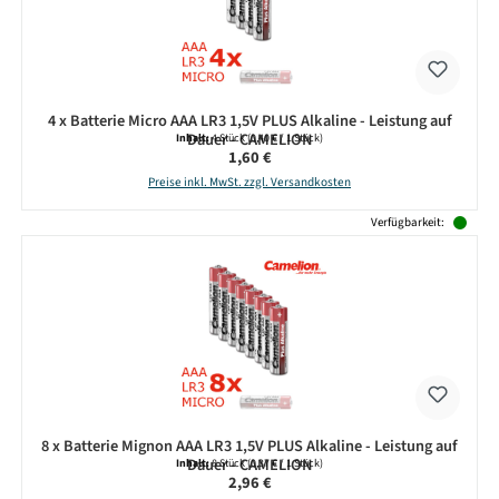
4 x Batterie Micro AAA LR3 1,5V PLUS Alkaline - Leistung auf
Dauer - CAMELION
Inhalt:
4 Stück
(0,40 € / 1 Stück)
Regulärer Preis:
1,60 €
Preise inkl. MwSt. zzgl. Versandkosten
Verfügbarkeit:
8 x Batterie Mignon AAA LR3 1,5V PLUS Alkaline - Leistung auf
Dauer - CAMELION
Inhalt:
8 Stück
(0,37 € / 1 Stück)
Regulärer Preis:
2,96 €