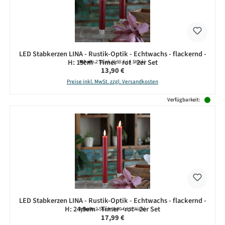
LED Stabkerzen LINA - Rustik-Optik - Echtwachs - flackernd -
H: 15cm - Timer - rot - 2er Set
Inhalt:
2 Stück
(6,95 € / 1 Stück)
Regulärer Preis:
13,90 €
Preise inkl. MwSt. zzgl. Versandkosten
Verfügbarkeit:
LED Stabkerzen LINA - Rustik-Optik - Echtwachs - flackernd -
H: 24,5cm - Timer - rot - 2er Set
Inhalt:
2 Stück
(9,00 € / 1 Stück)
Regulärer Preis:
17,99 €