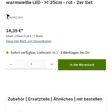
warmweiße LED - H: 25cm - rot - 2er Set
14,39 €*
Inhalt:
2 Stück
(7,20 € / 1 Stück)
Preise inkl. MwSt. zzgl. Versandkosten
Sofort verfügbar, Lieferzeit: In 1 - 3 Werktagen bei Dir
Produkt Anzahl: Gib den gewünschten Wert ein oder benutze die Schaltflächen um die Anzahl zu erhöhen ode
In den Warenkorb
Zubehör | Ersatzteile | Ähnliches | mit bestellen