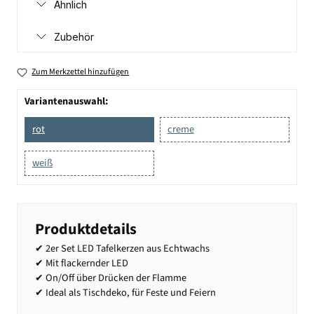
Ähnlich
Zubehör
Zum Merkzettel hinzufügen
Variantenauswahl:
rot
creme
weiß
Produktdetails
✔ 2er Set LED Tafelkerzen aus Echtwachs
✔ Mit flackernder LED
✔ On/Off über Drücken der Flamme
✔ Ideal als Tischdeko, für Feste und Feiern