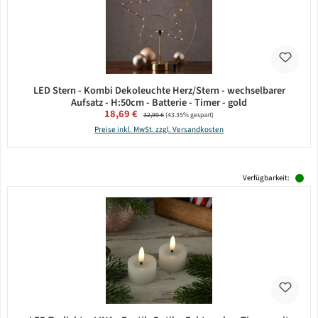
LED Stern - Kombi Dekoleuchte Herz/Stern - wechselbarer
Aufsatz - H:50cm - Batterie - Timer - gold
Verkaufspreis:
18,69 €
Regulärer Preis:
32,99 €
(43.35% gespart)
Preise inkl. MwSt. zzgl. Versandkosten
Verfügbarkeit: