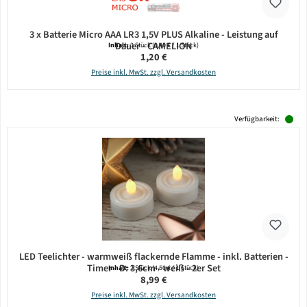
3 x Batterie Micro AAA LR3 1,5V PLUS Alkaline - Leistung auf
Dauer - CAMELION
Inhalt:
3 Stück
(0,40 € / 1 Stück)
Regulärer Preis:
1,20 €
Preise inkl. MwSt. zzgl. Versandkosten
Verfügbarkeit:
LED Teelichter - warmweiß flackernde Flamme - inkl. Batterien -
Timer - D: 3,6cm - weiß - 2er Set
Inhalt:
2 Stück
(4,50 € / 1 Stück)
Regulärer Preis:
8,99 €
Preise inkl. MwSt. zzgl. Versandkosten