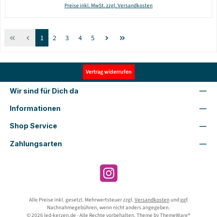
Preise inkl. MwSt. zzgl. Versandkosten
Seite
Seite
Seite
Seite
Seite
1
2
3
4
5
Vertrag widerrufen
Wir sind für Dich da
Informationen
Shop Service
Zahlungsarten
Instagram
Alle Preise inkl. gesetzl. Mehrwertsteuer zzgl.
Versandkosten
und ggf.
Nachnahmegebühren, wenn nicht anders angegeben.
© 2026 led-kerzen.de - Alle Rechte vorbehalten. Theme by
ThemeWare®