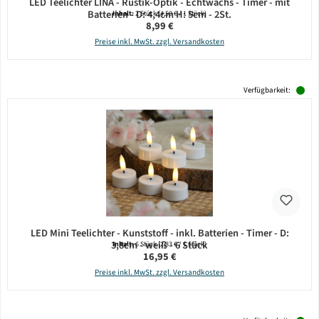
LED Teelichter LINA - Rustik-Optik - Echtwachs - Timer - mit
Batterien - D: 4,4cm H: 5cm - 2St.
Inhalt:
2 Stück
(4,50 € / 1 Stück)
Regulärer Preis:
8,99 €
Preise inkl. MwSt. zzgl. Versandkosten
Verfügbarkeit:
LED Mini Teelichter - Kunststoff - inkl. Batterien - Timer - D:
3,8cm - weiß - 6 Stück
Inhalt:
6 Stück
(2,83 € / 1 Stück)
Regulärer Preis:
16,95 €
Preise inkl. MwSt. zzgl. Versandkosten