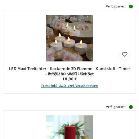
Verfügbarkeit:
LED Maxi Teelichter - flackernde 3D Flamme - Kunststoff - Timer
- D: 5,8cm - weiß - 6er Set
Inhalt:
6 Stück
(3,15 € / 1 Stück)
Regulärer Preis:
18,90 €
Preise inkl. MwSt. zzgl. Versandkosten
Verfügbarkeit: