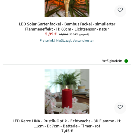
LED Solar Gartenfackel - Bambus Fackel - simulierter
Flammeneffekt - H: 60cm - Lichtsensor - natur
Verkaufspreis:
5,99 €
Regulärer Preis:
11,99 €
(50.04% gespart)
Preise inkl. MwSt. zzgl. Versandkosten
Verfügbarkeit:
LED Kerze LINA - Rustik-Optik - Echtwachs - 3D Flamme - H:
11cm - D: 7cm - Batterie - Timer - rot
Regulärer Preis:
7,45 €