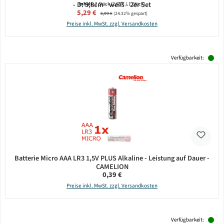
- D: 5,8cm - weiß - 2er Set
Inhalt:
2 Stück
(2,65 € / 1 Stück)
Verkaufspreis:
5,29 €
Regulärer Preis:
6,99 €
(24.32% gespart)
Preise inkl. MwSt. zzgl. Versandkosten
Verfügbarkeit:
Batterie Micro AAA LR3 1,5V PLUS Alkaline - Leistung auf Dauer -
CAMELION
Regulärer Preis:
0,39 €
Preise inkl. MwSt. zzgl. Versandkosten
Verfügbarkeit: