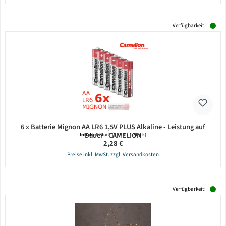
Verfügbarkeit:
6 x Batterie Mignon AA LR6 1,5V PLUS Alkaline - Leistung auf
Dauer - CAMELION
Inhalt:
6 Stück
(0,38 € / 1 Stück)
Regulärer Preis:
2,28 €
Preise inkl. MwSt. zzgl. Versandkosten
Verfügbarkeit: