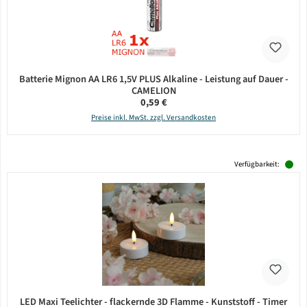
Batterie Mignon AA LR6 1,5V PLUS Alkaline - Leistung auf Dauer -
CAMELION
Regulärer Preis:
0,59 €
Preise inkl. MwSt. zzgl. Versandkosten
Verfügbarkeit:
LED Maxi Teelichter - flackernde 3D Flamme - Kunststoff - Timer