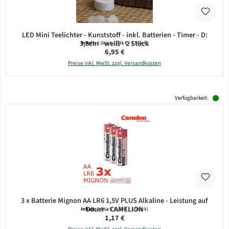
LED Mini Teelichter - Kunststoff - inkl. Batterien - Timer - D:
3,8cm - weiß - 2 Stück
Inhalt:
2 Stück
(3,48 € / 1 Stück)
Regulärer Preis:
6,95 €
Preise inkl. MwSt. zzgl. Versandkosten
Verfügbarkeit:
3 x Batterie Mignon AA LR6 1,5V PLUS Alkaline - Leistung auf
Dauer - CAMELION
Inhalt:
3 Stück
(0,39 € / 1 Stück)
Regulärer Preis:
1,17 €