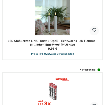
LED Stabkerzen LINA - Rustik-Optik - Echtwachs - 3D Flamme -
H: 16cm - Timer - weiß - 2er Set
Inhalt:
2 Stück
(4,98 € / 1 Stück)
Regulärer Preis:
9,95 €
Preise inkl. MwSt. zzgl. Versandkosten
Verfügbarkeit: