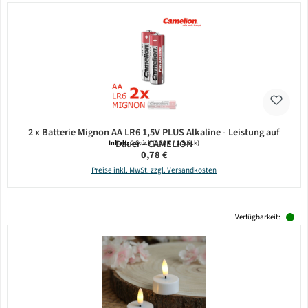
2 x Batterie Mignon AA LR6 1,5V PLUS Alkaline - Leistung auf
Dauer - CAMELION
Inhalt:
2 Stück
(0,39 € / 1 Stück)
Regulärer Preis:
0,78 €
Preise inkl. MwSt. zzgl. Versandkosten
Verfügbarkeit: