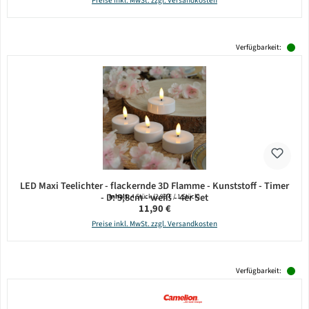
Preise inkl. MwSt. zzgl. Versandkosten
Verfügbarkeit:
LED Maxi Teelichter - flackernde 3D Flamme - Kunststoff - Timer
- D: 5,8cm - weiß - 4er Set
Inhalt:
4 Stück
(2,98 € / 1 Stück)
Regulärer Preis:
11,90 €
Preise inkl. MwSt. zzgl. Versandkosten
Verfügbarkeit: