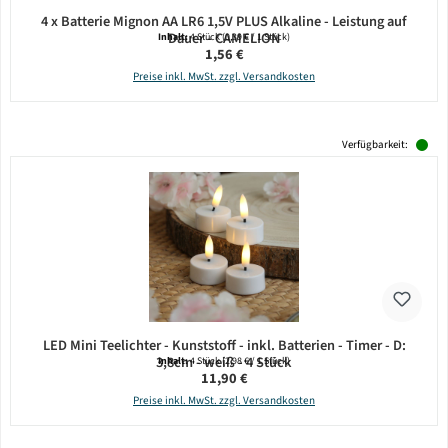
4 x Batterie Mignon AA LR6 1,5V PLUS Alkaline - Leistung auf
Dauer - CAMELION
Inhalt:
4 Stück
(0,39 € / 1 Stück)
Regulärer Preis:
1,56 €
Preise inkl. MwSt. zzgl. Versandkosten
Verfügbarkeit:
LED Mini Teelichter - Kunststoff - inkl. Batterien - Timer - D:
3,8cm - weiß - 4 Stück
Inhalt:
4 Stück
(2,98 € / 1 Stück)
Regulärer Preis:
11,90 €
Preise inkl. MwSt. zzgl. Versandkosten