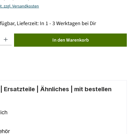
St. zzgl. Versandkosten
fügbar, Lieferzeit: In 1 - 3 Werktagen bei Dir
ib den gewünschten Wert ein oder benutze die Schaltflächen um die Anzahl zu erhöhen od
In den Warenkorb
 Ersatzteile | Ähnliches | mit bestellen
ich
ehör