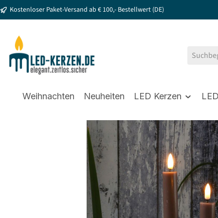
Kostenloser Paket-Versand ab € 100,- Bestellwert (DE)
springen
Zur Hauptnavigation springen
Weihnachten
Neuheiten
LED Kerzen
LED
Bildergalerie überspringen