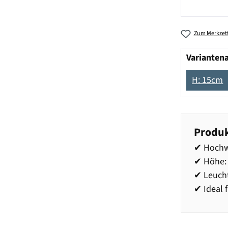
Zum Merkzett
Varianten
H: 15cm
Produk
✔ Hochwe
✔ Höhe:
✔ Leucht
✔ Ideal 