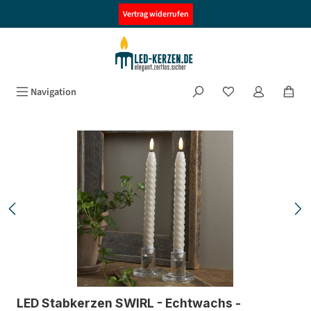
alt springen
Vertrag widerrufen
Navigation
Bildergalerie überspringen
LED Stabkerzen SWIRL - Echtwachs -