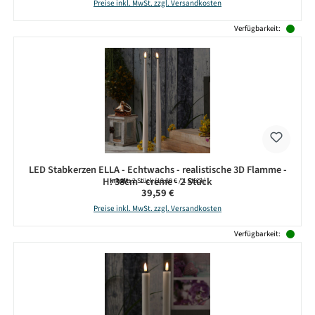
Preise inkl. MwSt. zzgl. Versandkosten
Verfügbarkeit:
LED Stabkerzen ELLA - Echtwachs - realistische 3D Flamme -
H: 38cm - creme - 2 Stück
Inhalt:
2 Stück
(19,80 € / 1 Stück)
Regulärer Preis:
39,59 €
Preise inkl. MwSt. zzgl. Versandkosten
Verfügbarkeit: