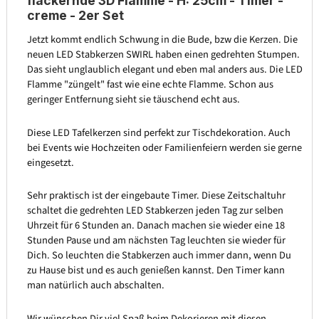
flackernde 3D Flamme - H: 25cm - Timer -
creme - 2er Set
Jetzt kommt endlich Schwung in die Bude, bzw die Kerzen. Die
neuen LED Stabkerzen SWIRL haben einen gedrehten Stumpen.
Das sieht unglaublich elegant und eben mal anders aus. Die LED
Flamme "züngelt" fast wie eine echte Flamme. Schon aus
geringer Entfernung sieht sie täuschend echt aus.
Diese LED Tafelkerzen sind perfekt zur Tischdekoration. Auch
bei Events wie Hochzeiten oder Familienfeiern werden sie gerne
eingesetzt.
Sehr praktisch ist der eingebaute Timer. Diese Zeitschaltuhr
schaltet die gedrehten LED Stabkerzen jeden Tag zur selben
Uhrzeit für 6 Stunden an. Danach machen sie wieder eine 18
Stunden Pause und am nächsten Tag leuchten sie wieder für
Dich. So leuchten die Stabkerzen auch immer dann, wenn Du
zu Hause bist und es auch genießen kannst. Den Timer kann
man natürlich auch abschalten.
Wir wünschen Dir viel Spaß beim Dekorieren mit diesen