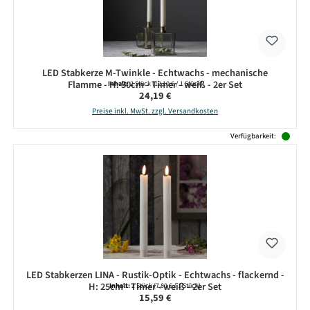
LED Stabkerze M-Twinkle - Echtwachs - mechanische
Flamme - H: 30cm - Timer - weiß - 2er Set
Inhalt:
2 Stück
(12,10 € / 1 Stück)
Regulärer Preis:
24,19 €
Preise inkl. MwSt. zzgl. Versandkosten
Verfügbarkeit:
LED Stabkerzen LINA - Rustik-Optik - Echtwachs - flackernd -
H: 25cm - Timer - weiß - 2er Set
Inhalt:
2 Stück
(7,80 € / 1 Stück)
Regulärer Preis:
15,59 €