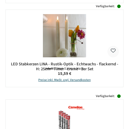
Verfügbarkeit:
LED Stabkerzen LINA - Rustik-Optik - Echtwachs - flackernd -
H: 25cm - Timer - creme - 2er Set
Inhalt:
2 Stück
(7,80 € / 1 Stück)
Regulärer Preis:
15,59 €
Preise inkl. MwSt. zzgl. Versandkosten
Produktgalerie überspringen
Verfügbarkeit: