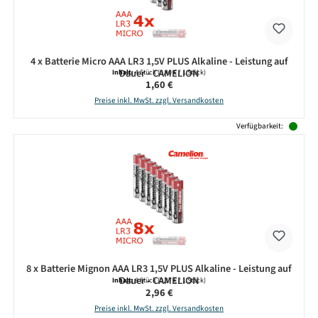
4 x Batterie Micro AAA LR3 1,5V PLUS Alkaline - Leistung auf
Dauer - CAMELION
Inhalt:
4 Stück
(0,40 € / 1 Stück)
Regulärer Preis:
1,60 €
Preise inkl. MwSt. zzgl. Versandkosten
Verfügbarkeit:
8 x Batterie Mignon AAA LR3 1,5V PLUS Alkaline - Leistung auf
Dauer - CAMELION
Inhalt:
8 Stück
(0,37 € / 1 Stück)
Regulärer Preis:
2,96 €
Preise inkl. MwSt. zzgl. Versandkosten