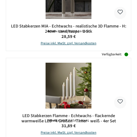
LED Stabkerzen MIA - Echtwachs - realistische 3D Flamme - H:
24cm - sand/taupe - 2 Stk
Inhalt:
2 Stück
(14,30 € / 1 Stück)
Regulärer Preis:
28,59 €
Preise inkl. MwSt. zzgl. Versandkosten
Verfügbarkeit:
LED Stabkerzen Flamme - Echtwachs - flackernde
warmweiße LED - 4 Größen - Timer - weiß - 4er Set
Inhalt:
4 Stück
(7,97 € / 1 Stück)
Regulärer Preis:
31,89 €
Preise inkl. MwSt. zzgl. Versandkosten