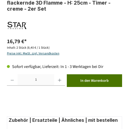
flackernde 3D Flamme - H: 25cm - Timer -
creme - 2er Set
16,79 €*
Inhalt:
2 Stück
(8,40 € / 1 Stück)
Preise inkl. MwSt. zzgl. Versandkosten
Sofort verfügbar, Lieferzeit: In 1 - 3 Werktagen bei Dir
Produkt Anzahl: Gib den gewünschten Wert ein oder benutze die Schaltflächen um die Anzahl zu erhöhen ode
In den Warenkorb
Zubehör | Ersatzteile | Ähnliches | mit bestellen