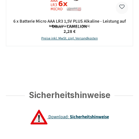
6 x Batterie Micro AAA LR3 1,5V PLUS Alkaline - Leistung auf
Dauer - CAMELION
Inhalt:
6 Stück
(0,38 € / 1 Stück)
Regulärer Preis:
2,28 €
Preise inkl. MwSt. zzgl. Versandkosten
Sicherheitshinweise
Download:
Sicherheitshinweise