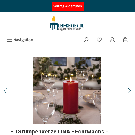
alt springen
Vertrag widerrufen
Navigation
Bildergalerie überspringen
LED Stumpenkerze LINA - Echtwachs -