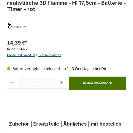
realistische 3D Flamme - H: 17,5cm - Batterie -
Timer - rot
14,39 €*
Inhalt:
1 Stück
Preise inkl. MwSt. zzgl. Versandkosten
Sofort verfügbar, Lieferzeit: In 1 - 3 Werktagen bei Dir
Produkt Anzahl: Gib den gewünschten Wert ein oder benutze die Schaltflächen um die Anzahl zu erhöhen ode
In den Warenkorb
Zubehör | Ersatzteile | Ähnliches | mit bestellen