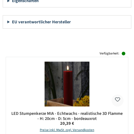
Eigenschaften
EU verantwortlicher Hersteller
Produktgalerie überspringen
Verfügbarkeit:
LED Stumpenkerze MIA - Echtwachs - realistische 3D Flamme
- H: 20cm - D: 5cm - bordeauxrot
Regulärer Preis:
20,39 €
Preise inkl. MwSt. zzgl. Versandkosten