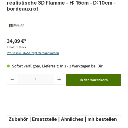
realistische 3D Flamme - H: 15cm - D: 10cm -
bordeauxrot
34,09 €*
Inhalt:
1 Stück
Preise inkl. MwSt. zzgl. Versandkosten
Sofort verfügbar, Lieferzeit: In 1 - 3 Werktagen bei Dir
Produkt Anzahl: Gib den gewünschten Wert ein oder benutze die Schaltflächen um die Anzahl zu erhöhen ode
In den Warenkorb
Zubehör | Ersatzteile | Ähnliches | mit bestellen