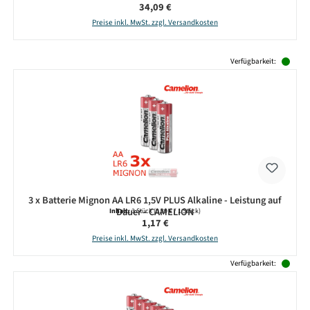
Regulärer Preis:
34,09 €
Preise inkl. MwSt. zzgl. Versandkosten
Produktgalerie überspringen
Verfügbarkeit:
3 x Batterie Mignon AA LR6 1,5V PLUS Alkaline - Leistung auf
Dauer - CAMELION
Inhalt:
3 Stück
(0,39 € / 1 Stück)
Regulärer Preis:
1,17 €
Preise inkl. MwSt. zzgl. Versandkosten
Verfügbarkeit: