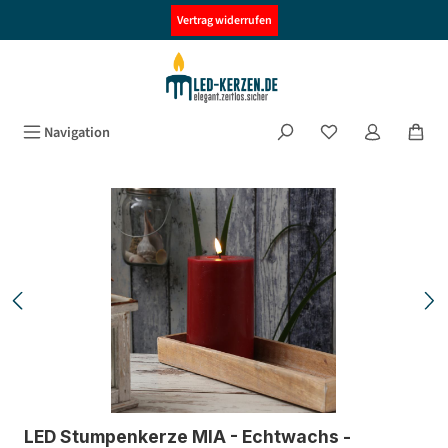
alt springen
Vertrag widerrufen
Navigation
Bildergalerie überspringen
LED Stumpenkerze MIA - Echtwachs -