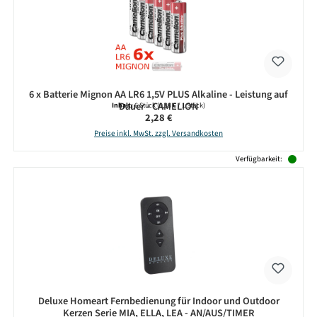
6 x Batterie Mignon AA LR6 1,5V PLUS Alkaline - Leistung auf
Dauer - CAMELION
Inhalt:
6 Stück
(0,38 € / 1 Stück)
Regulärer Preis:
2,28 €
Preise inkl. MwSt. zzgl. Versandkosten
Verfügbarkeit:
Deluxe Homeart Fernbedienung für Indoor und Outdoor
Kerzen Serie MIA, ELLA, LEA - AN/AUS/TIMER