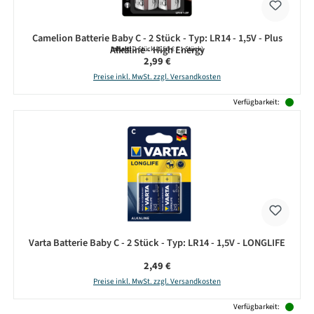
Camelion Batterie Baby C - 2 Stück - Typ: LR14 - 1,5V - Plus
Alkaline - High Energy
Inhalt:
2 Stück
(1,50 € / 1 Stück)
Regulärer Preis:
2,99 €
Preise inkl. MwSt. zzgl. Versandkosten
Verfügbarkeit:
Varta Batterie Baby C - 2 Stück - Typ: LR14 - 1,5V - LONGLIFE
Regulärer Preis:
2,49 €
Preise inkl. MwSt. zzgl. Versandkosten
Verfügbarkeit: