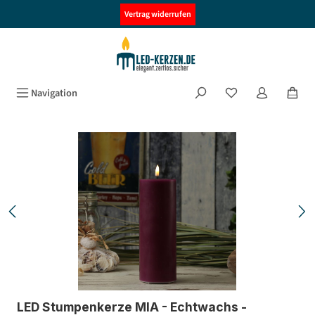
alt springen
Vertrag widerrufen
Navigation
Bildergalerie überspringen
LED Stumpenkerze MIA - Echtwachs -