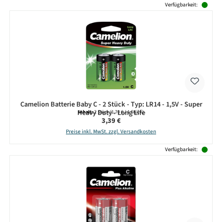
Verfügbarkeit:
Camelion Batterie Baby C - 2 Stück - Typ: LR14 - 1,5V - Super
Heavy Duty - Long Life
Inhalt:
2 Stück
(1,70 € / 1 Stück)
Regulärer Preis:
3,39 €
Preise inkl. MwSt. zzgl. Versandkosten
Verfügbarkeit: