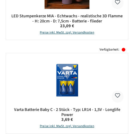
LED Stumpenkerze MIA - Echtwachs - realistische 3D Flamme
- H: 20cm - D: 7,5cm - Batterie - flieder
Regulärer Preis:
23,09 €
Preise inkl. MwSt. zzgl. Versandkosten
Produktgalerie überspringen
Verfügbarkeit:
Varta Batterie Baby C - 2 Stück - Typ: LR14 - 1,5V - Longlife
Power
Regulärer Preis:
3,69 €
Preise inkl. MwSt. zzgl. Versandkosten