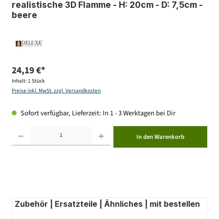
realistische 3D Flamme - H: 20cm - D: 7,5cm -
beere
24,19 €*
Inhalt:
1 Stück
Preise inkl. MwSt. zzgl. Versandkosten
Sofort verfügbar, Lieferzeit: In 1 - 3 Werktagen bei Dir
Produkt Anzahl: Gib den gewünschten Wert ein oder benutze die Schaltflächen um die Anzahl zu erhöhen ode
In den Warenkorb
Zubehör | Ersatzteile | Ähnliches | mit bestellen