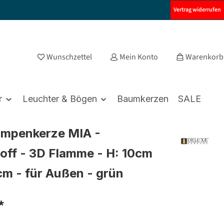
Vertrag widerrufen
Wunschzettel
Mein Konto
Warenkorb
r
Leuchter & Bögen
Baumkerzen
SALE
umpenkerze MIA -
off - 3D Flamme - H: 10cm
5cm - für Außen - grün
*