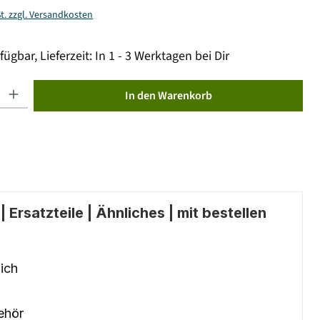
St. zzgl. Versandkosten
fügbar, Lieferzeit: In 1 - 3 Werktagen bei Dir
ib den gewünschten Wert ein oder benutze die Schaltflächen um die Anzahl zu erhöhen od
In den Warenkorb
 Ersatzteile | Ähnliches | mit bestellen
ich
ehör