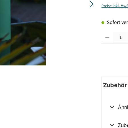
Preise inkl. Mw
Sofort ver
Produkt Anzahl: G
Zubehör |
Ähnl
Zub