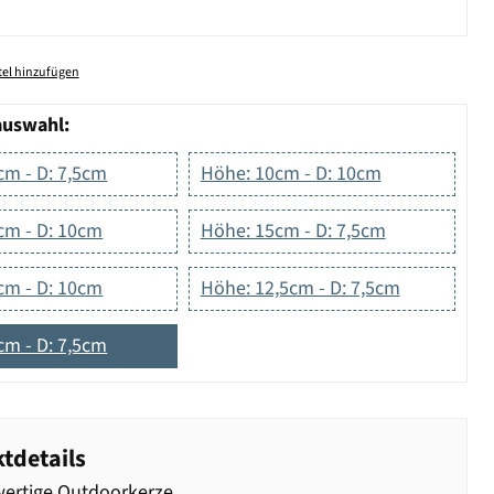
el hinzufügen
auswahl:
cm - D: 7,5cm
Höhe: 10cm - D: 10cm
cm - D: 10cm
Höhe: 15cm - D: 7,5cm
cm - D: 10cm
Höhe: 12,5cm - D: 7,5cm
cm - D: 7,5cm
tdetails
ertige Outdoorkerze