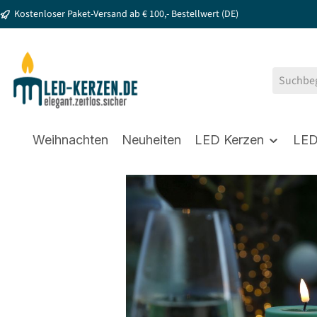
Kostenloser Paket-Versand ab € 100,- Bestellwert (DE)
springen
Zur Hauptnavigation springen
Weihnachten
Neuheiten
LED Kerzen
LED
Bildergalerie überspringen