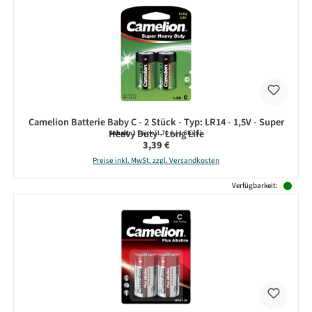
Camelion Batterie Baby C - 2 Stück - Typ: LR14 - 1,5V - Super
Heavy Duty - Long Life
Inhalt:
2 Stück
(1,70 € / 1 Stück)
Regulärer Preis:
3,39 €
Preise inkl. MwSt. zzgl. Versandkosten
Verfügbarkeit: