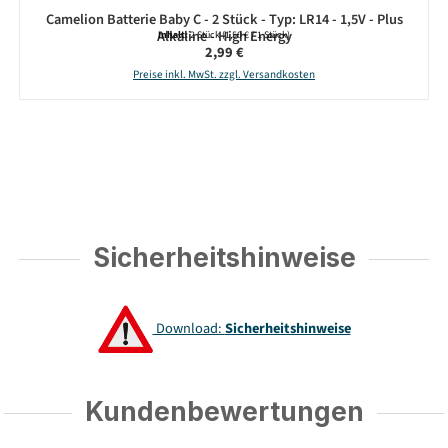
Camelion Batterie Baby C - 2 Stück - Typ: LR14 - 1,5V - Plus
Alkaline - High Energy
Inhalt:
2 Stück
(1,50 € / 1 Stück)
Regulärer Preis:
2,99 €
Preise inkl. MwSt. zzgl. Versandkosten
Sicherheitshinweise
Download:
Sicherheitshinweise
Kundenbewertungen