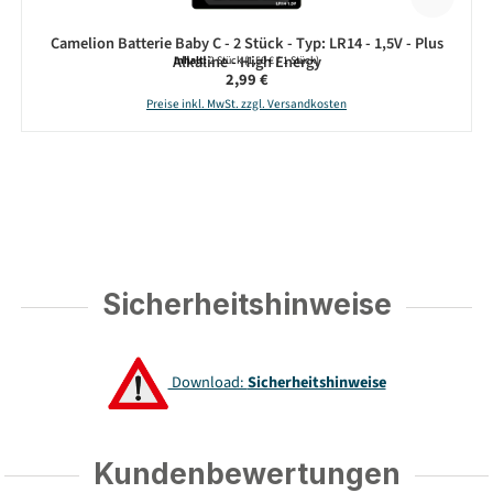
Camelion Batterie Baby C - 2 Stück - Typ: LR14 - 1,5V - Plus
Alkaline - High Energy
Inhalt:
2 Stück
(1,50 € / 1 Stück)
Regulärer Preis:
2,99 €
Preise inkl. MwSt. zzgl. Versandkosten
Sicherheitshinweise
Download:
Sicherheitshinweise
Kundenbewertungen