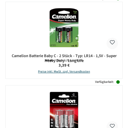
Camelion Batterie Baby C - 2 Stück - Typ: LR14 - 1,5V - Super
Heavy Duty - Long Life
Inhalt:
2 Stück
(1,70 € / 1 Stück)
Regulärer Preis:
3,39 €
Preise inkl. MwSt. zzgl. Versandkosten
Verfügbarkeit: