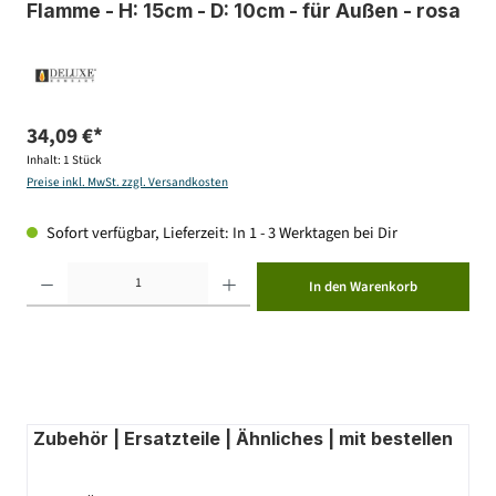
Flamme - H: 15cm - D: 10cm - für Außen - rosa
34,09 €*
Inhalt:
1 Stück
Preise inkl. MwSt. zzgl. Versandkosten
Sofort verfügbar, Lieferzeit: In 1 - 3 Werktagen bei Dir
Produkt Anzahl: Gib den gewünschten Wert ein oder benutze die Schaltflächen um die Anzahl zu erhöhen ode
In den Warenkorb
Zubehör | Ersatzteile | Ähnliches | mit bestellen