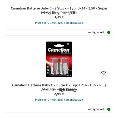
Camelion Batterie Baby C - 2 Stück - Typ: LR14 - 1,5V - Super
Heavy Duty - Long Life
Inhalt:
2 Stück
(1,70 € / 1 Stück)
Regulärer Preis:
3,39 €
Preise inkl. MwSt. zzgl. Versandkosten
Verfügbarkeit:
Camelion Batterie Baby C - 2 Stück - Typ: LR14 - 1,5V - Plus
Alkaline - High Energy
Inhalt:
2 Stück
(1,50 € / 1 Stück)
Regulärer Preis:
2,99 €
Preise inkl. MwSt. zzgl. Versandkosten
Verfügbarkeit: