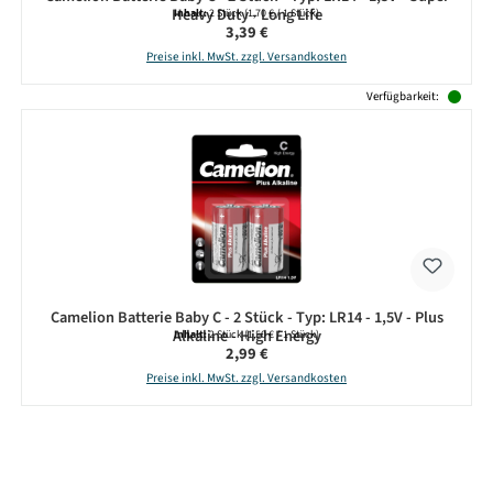
Heavy Duty - Long Life
Inhalt:
2 Stück
(1,70 € / 1 Stück)
Regulärer Preis:
3,39 €
Preise inkl. MwSt. zzgl. Versandkosten
Verfügbarkeit:
Camelion Batterie Baby C - 2 Stück - Typ: LR14 - 1,5V - Plus
Alkaline - High Energy
Inhalt:
2 Stück
(1,50 € / 1 Stück)
Regulärer Preis:
2,99 €
Preise inkl. MwSt. zzgl. Versandkosten