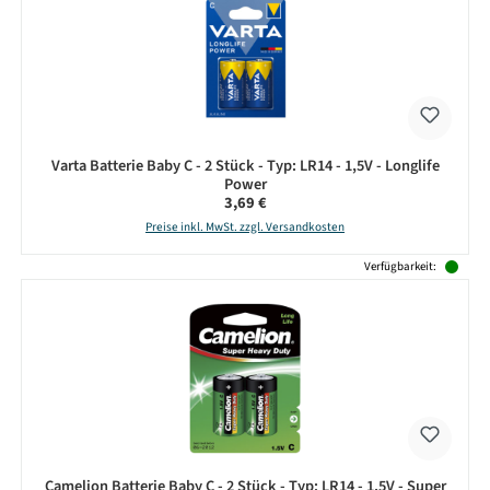
Varta Batterie Baby C - 2 Stück - Typ: LR14 - 1,5V - Longlife
Power
Regulärer Preis:
3,69 €
Preise inkl. MwSt. zzgl. Versandkosten
Verfügbarkeit:
Camelion Batterie Baby C - 2 Stück - Typ: LR14 - 1,5V - Super