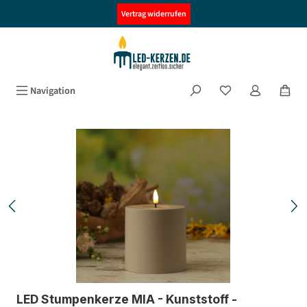
alt springen
Vertrag widerrufen
Navigation
Bildergalerie überspringen
LED Stumpenkerze MIA - Kunststoff -