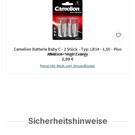
Camelion Batterie Baby C - 2 Stück - Typ: LR14 - 1,5V - Plus
Alkaline - High Energy
Inhalt:
2 Stück
(1,50 € / 1 Stück)
Regulärer Preis:
2,99 €
Preise inkl. MwSt. zzgl. Versandkosten
Sicherheitshinweise