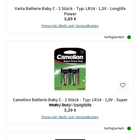
Varta Batterie Baby C - 2 Stück - Typ: LR14 - 1,5V - Longlife
Power
Regulärer Preis:
3,69 €
Preise inkl. MwSt. zzgl. Versandkosten
Verfügbarkeit:
Camelion Batterie Baby C - 2 Stück - Typ: LR14 - 1,5V - Super
Heavy Duty - Long Life
Inhalt:
2 Stück
(1,70 € / 1 Stück)
Regulärer Preis:
3,39 €
Preise inkl. MwSt. zzgl. Versandkosten
Verfügbarkeit: