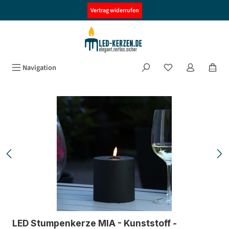
alt springen
Vertrag widerrufen
Navigation
Bildergalerie überspringen
LED Stumpenkerze MIA - Kunststoff -