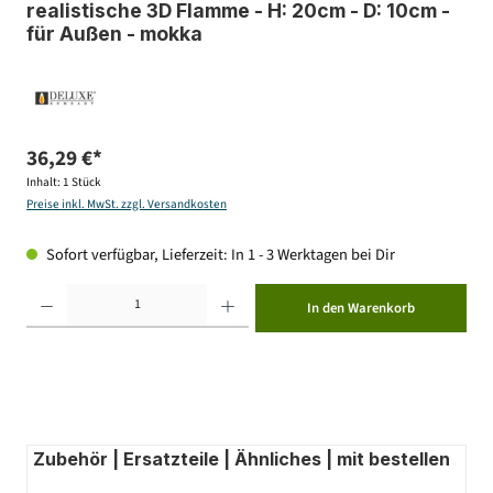
realistische 3D Flamme - H: 20cm - D: 10cm -
für Außen - mokka
36,29 €*
Inhalt:
1 Stück
Preise inkl. MwSt. zzgl. Versandkosten
Sofort verfügbar, Lieferzeit: In 1 - 3 Werktagen bei Dir
Produkt Anzahl: Gib den gewünschten Wert ein oder benutze die Schaltflächen um die Anzahl zu erhöhen ode
In den Warenkorb
Zubehör | Ersatzteile | Ähnliches | mit bestellen