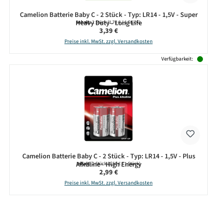
Camelion Batterie Baby C - 2 Stück - Typ: LR14 - 1,5V - Super
Heavy Duty - Long Life
Inhalt:
2 Stück
(1,70 € / 1 Stück)
Regulärer Preis:
3,39 €
Preise inkl. MwSt. zzgl. Versandkosten
Verfügbarkeit:
Camelion Batterie Baby C - 2 Stück - Typ: LR14 - 1,5V - Plus
Alkaline - High Energy
Inhalt:
2 Stück
(1,50 € / 1 Stück)
Regulärer Preis:
2,99 €
Preise inkl. MwSt. zzgl. Versandkosten