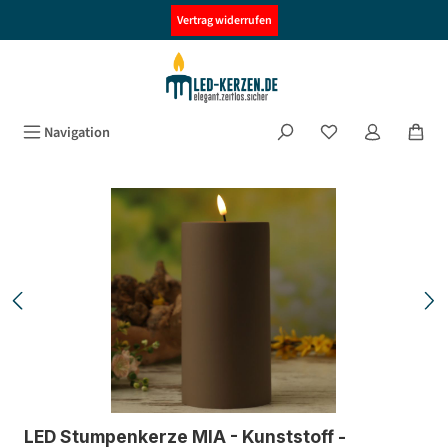
alt springen
Vertrag widerrufen
Navigation
Bildergalerie überspringen
LED Stumpenkerze MIA - Kunststoff -