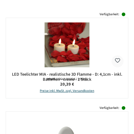
Produktgalerie überspringen
Verfügbarkeit:
LED Teelichter MIA - realistische 3D Flamme - D: 4,1cm - inkl.
Batterien - creme - 2 Stück
Inhalt:
2 Stück
(10,20 € / 1 Stück)
Regulärer Preis:
20,39 €
Preise inkl. MwSt. zzgl. Versandkosten
Produktgalerie überspringen
Verfügbarkeit: