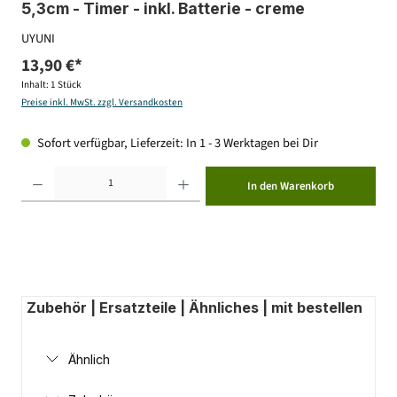
5,3cm - Timer - inkl. Batterie - creme
UYUNI
13,90 €*
Inhalt:
1 Stück
Preise inkl. MwSt. zzgl. Versandkosten
Sofort verfügbar, Lieferzeit: In 1 - 3 Werktagen bei Dir
Produkt Anzahl: Gib den gewünschten Wert ein oder benutze die Schaltflächen um die Anzahl zu erhöhen ode
In den Warenkorb
Zubehör | Ersatzteile | Ähnliches | mit bestellen
Ähnlich