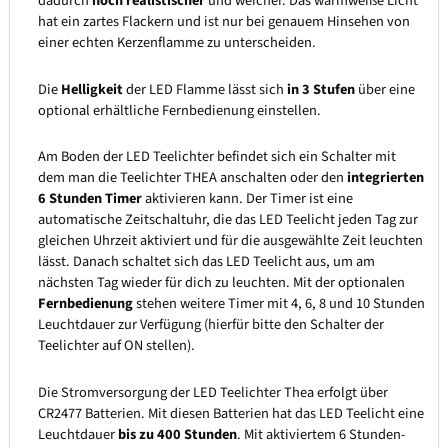
dadurch
noch realistischer
und weicher. Das warmweiße Licht
hat ein zartes Flackern und ist nur bei genauem Hinsehen von
einer echten Kerzenflamme zu unterscheiden.
Die
Helligkeit
der LED Flamme lässt sich
in 3 Stufen
über eine
optional erhältliche Fernbedienung einstellen.
Am Boden der LED Teelichter befindet sich ein Schalter mit
dem man die Teelichter THEA anschalten oder den
integrierten
6 Stunden Timer
aktivieren kann. Der Timer ist eine
automatische Zeitschaltuhr, die das LED Teelicht jeden Tag zur
gleichen Uhrzeit aktiviert und für die ausgewählte Zeit leuchten
lässt. Danach schaltet sich das LED Teelicht aus, um am
nächsten Tag wieder für dich zu leuchten. Mit der optionalen
Fernbedienung
stehen weitere Timer mit 4, 6, 8 und 10 Stunden
Leuchtdauer zur Verfügung (hierfür bitte den Schalter der
Teelichter auf ON stellen).
Die Stromversorgung der LED Teelichter Thea erfolgt über
CR2477 Batterien. Mit diesen Batterien hat das LED Teelicht eine
Leuchtdauer
bis zu 400 Stunden
. Mit aktiviertem 6 Stunden-