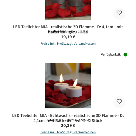
LED Teelichter MIA - realistische 3D Flamme - D: 4,1cm - mit
Batterien - grau - 2 St.
Inhalt:
2 Stück
(9,60 € / 1 Stück)
Regulärer Preis:
19,19 €
Preise inkl. MwSt. zzgl. Versandkosten
Verfügbarkeit:
LED Teelichter MIA - Echtwachs - realistische 3D Flamme - D:
4,1cm - mit Batterien - weiß - 2 Stück
Inhalt:
2 Stück
(10,20 € / 1 Stück)
Regulärer Preis:
20,39 €
Preise inkl. MwSt. zzgl. Versandkosten