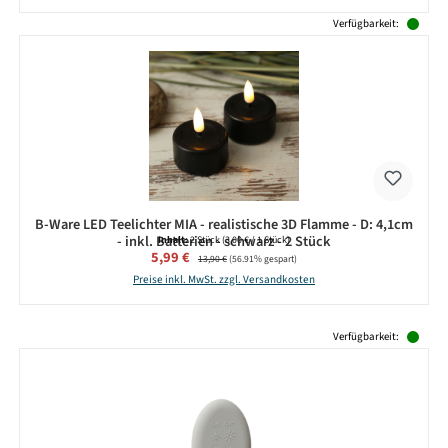
Verfügbarkeit:
B-Ware LED Teelichter MIA - realistische 3D Flamme - D: 4,1cm
- inkl. Batterien - schwarz - 2 Stück
Inhalt:
2 Stück
(3,00 € / 1 Stück)
Verkaufspreis:
5,99 €
Regulärer Preis:
13,90 €
(56.91% gespart)
Preise inkl. MwSt. zzgl. Versandkosten
Produktgalerie überspringen
Verfügbarkeit: