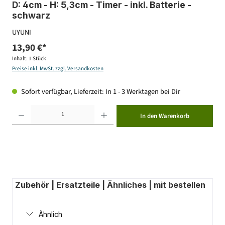
D: 4cm - H: 5,3cm - Timer - inkl. Batterie -
schwarz
UYUNI
13,90 €*
Inhalt:
1 Stück
Preise inkl. MwSt. zzgl. Versandkosten
Sofort verfügbar, Lieferzeit: In 1 - 3 Werktagen bei Dir
Produkt Anzahl: Gib den gewünschten Wert ein oder benutze die Schaltflächen um die Anzahl zu erhöhen ode
In den Warenkorb
Zubehör | Ersatzteile | Ähnliches | mit bestellen
Ähnlich