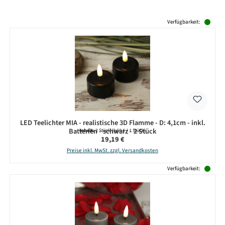
Produktgalerie überspringen
Verfügbarkeit:
LED Teelichter MIA - realistische 3D Flamme - D: 4,1cm - inkl.
Batterien - schwarz - 2 Stück
Inhalt:
2 Stück
(9,60 € / 1 Stück)
Regulärer Preis:
19,19 €
Preise inkl. MwSt. zzgl. Versandkosten
Verfügbarkeit: