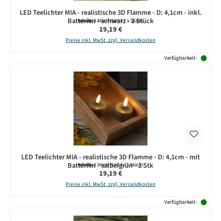
LED Teelichter MIA - realistische 3D Flamme - D: 4,1cm - inkl.
Batterien - schwarz - 2 Stück
Inhalt:
2 Stück
(9,60 € / 1 Stück)
Regulärer Preis:
19,19 €
Preise inkl. MwSt. zzgl. Versandkosten
Verfügbarkeit:
LED Teelichter MIA - realistische 3D Flamme - D: 4,1cm - mit
Batterien - salbeigrün - 2 Stk
Inhalt:
2 Stück
(9,60 € / 1 Stück)
Regulärer Preis:
19,19 €
Preise inkl. MwSt. zzgl. Versandkosten
Verfügbarkeit: