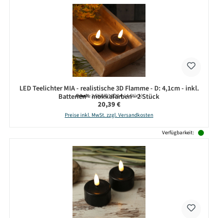
LED Teelichter MIA - realistische 3D Flamme - D: 4,1cm - inkl.
Batterien - mokkafarben - 2 Stück
Inhalt:
2 Stück
(10,20 € / 1 Stück)
Regulärer Preis:
20,39 €
Preise inkl. MwSt. zzgl. Versandkosten
Verfügbarkeit: