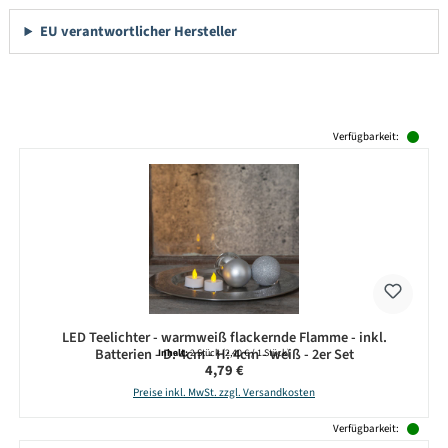
EU verantwortlicher Hersteller
Produktgalerie überspringen
Verfügbarkeit:
LED Teelichter - warmweiß flackernde Flamme - inkl.
Batterien - D: 4cm - H: 4cm - weiß - 2er Set
Inhalt:
2 Stück
(2,40 € / 1 Stück)
Regulärer Preis:
4,79 €
Preise inkl. MwSt. zzgl. Versandkosten
Verfügbarkeit: