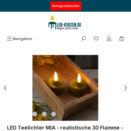
alt springen
Vertrag widerrufen
Navigation
Bildergalerie überspringen
LED Teelichter MIA - realistische 3D Flamme -