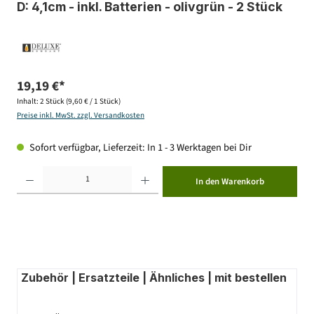
D: 4,1cm - inkl. Batterien - olivgrün - 2 Stück
19,19 €*
Inhalt:
2 Stück
(9,60 € / 1 Stück)
Preise inkl. MwSt. zzgl. Versandkosten
Sofort verfügbar, Lieferzeit: In 1 - 3 Werktagen bei Dir
Produkt Anzahl: Gib den gewünschten Wert ein oder benutze die Schaltflächen um die Anzahl zu erhöhen ode
In den Warenkorb
Zubehör | Ersatzteile | Ähnliches | mit bestellen