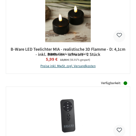
B-Ware LED Teelichter MIA - realistische 3D Flamme - D: 4,1cm
- inkl. Batterien - schwarz - 2 Stück
Inhalt:
2 Stück
(3,00 € / 1 Stück)
Verkaufspreis:
5,99 €
Regulärer Preis:
13,90 €
(56.91% gespart)
Preise inkl. MwSt. zzgl. Versandkosten
Produktgalerie überspringen
Verfügbarkeit: