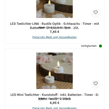
LED Teelichter LINA - Rustik-Optik - Echtwachs - Timer - mit
Batterien - D: 4,5cm H: 5cm - 2St.
Inhalt:
2 Stück
(3,73 € / 1 Stück)
Regulärer Preis:
7,45 €
Preise inkl. MwSt. zzgl. Versandkosten
Verfügbarkeit:
LED Mini Teelichter - Kunststoff - inkl. Batterien - Timer - D:
3,8cm - weiß - 2 Stück
Inhalt:
2 Stück
(3,48 € / 1 Stück)
Regulärer Preis:
6,95 €
Preise inkl. MwSt. zzgl. Versandkosten