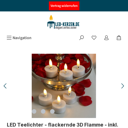
alt springen
Vertrag widerrufen
Navigation
Bildergalerie überspringen
LED Teelichter - flackernde 3D Flamme - inkl.