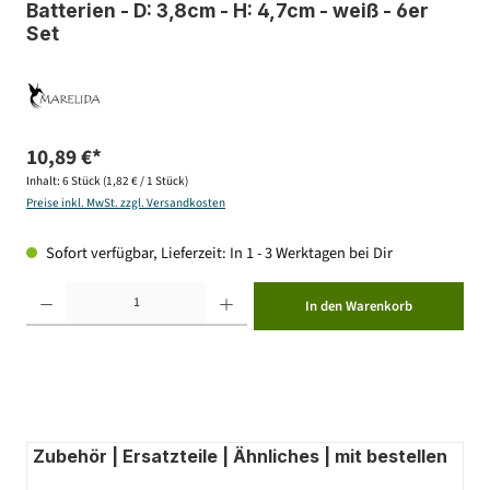
Batterien - D: 3,8cm - H: 4,7cm - weiß - 6er
Set
10,89 €*
Inhalt:
6 Stück
(1,82 € / 1 Stück)
Preise inkl. MwSt. zzgl. Versandkosten
Sofort verfügbar, Lieferzeit: In 1 - 3 Werktagen bei Dir
Produkt Anzahl: Gib den gewünschten Wert ein oder benutze die Schaltflächen um die Anzahl zu erhöhen ode
In den Warenkorb
Zubehör | Ersatzteile | Ähnliches | mit bestellen