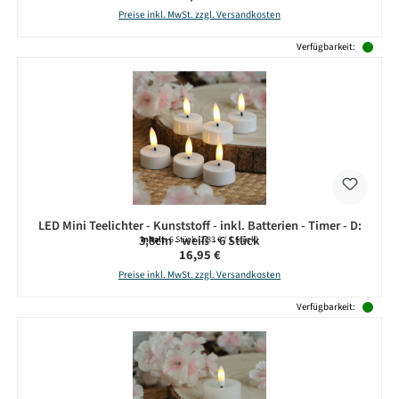
Preise inkl. MwSt. zzgl. Versandkosten
Verfügbarkeit:
LED Mini Teelichter - Kunststoff - inkl. Batterien - Timer - D:
3,8cm - weiß - 6 Stück
Inhalt:
6 Stück
(2,83 € / 1 Stück)
Regulärer Preis:
16,95 €
Preise inkl. MwSt. zzgl. Versandkosten
Verfügbarkeit: