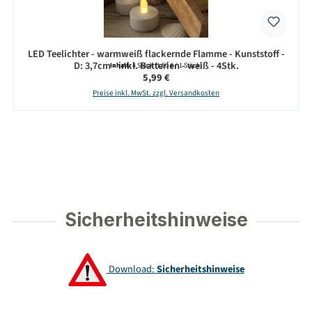
LED Teelichter - warmweiß flackernde Flamme - Kunststoff -
D: 3,7cm - inkl. Batterien - weiß - 4Stk.
Inhalt:
4 Stück
(1,50 € / 1 Stück)
Regulärer Preis:
5,99 €
Preise inkl. MwSt. zzgl. Versandkosten
Sicherheitshinweise
Download:
Sicherheitshinweise