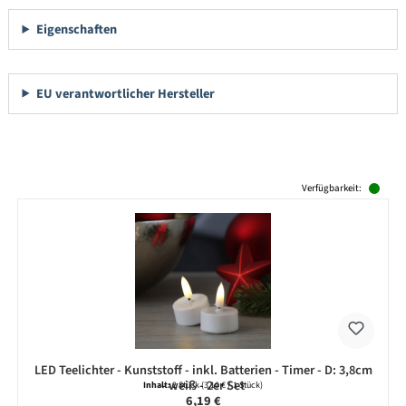
Eigenschaften
EU verantwortlicher Hersteller
Produktgalerie überspringen
Verfügbarkeit:
LED Teelichter - Kunststoff - inkl. Batterien - Timer - D: 3,8cm
- weiß - 2er Set
Inhalt:
2 Stück
(3,10 € / 1 Stück)
Regulärer Preis:
6,19 €