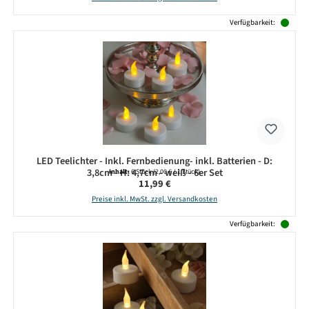
Verfügbarkeit:
LED Teelichter - Inkl. Fernbedienung- inkl. Batterien - D:
3,8cm - H: 4,7cm - weiß - 6er Set
Inhalt:
6 Stück
(2,00 € / 1 Stück)
Regulärer Preis:
11,99 €
Preise inkl. MwSt. zzgl. Versandkosten
Verfügbarkeit: