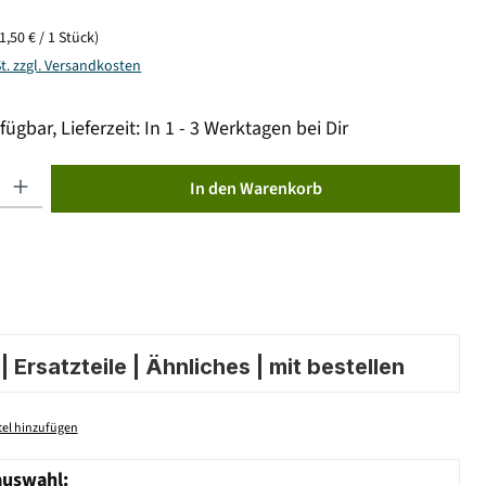
(1,50 € / 1 Stück)
St. zzgl. Versandkosten
fügbar, Lieferzeit: In 1 - 3 Werktagen bei Dir
ib den gewünschten Wert ein oder benutze die Schaltflächen um die Anzahl zu erhöhen od
In den Warenkorb
 Ersatzteile | Ähnliches | mit bestellen
el hinzufügen
auswahl: