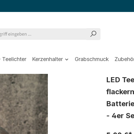
 Teelichter
Kerzenhalter
Grabschmuck
Zubehö
LED Tee
flacker
Batteri
- 4er S