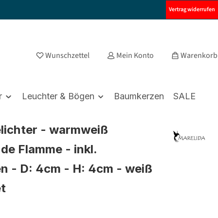
Vertrag widerrufen
Wunschzettel
Mein Konto
Warenkorb
r
Leuchter & Bögen
Baumkerzen
SALE
lichter - warmweiß
nde Flamme - inkl.
en - D: 4cm - H: 4cm - weiß
et