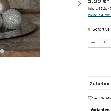
5,99 €*
Inhalt:
4 Stück
Preise inkl. Mw
Sofort ver
Produkt Anzahl: G
Zubehör |
Zum Merkzett
Varianten