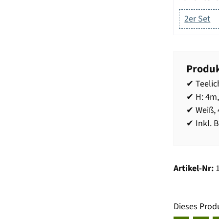
2er Set
Produk
✔ Teelic
✔ H: 4m,
✔ Weiß, 
✔ Inkl. 
Artikel-Nr:
Dieses Prod