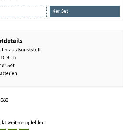
4er Set
tdetails
hter aus Kunststoff
 D: 4cm
4er Set
Batterien
1682
ukt weiterempfehlen: