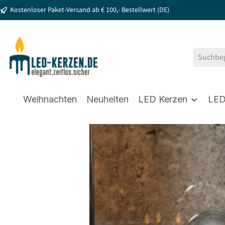
Kostenloser Paket-Versand ab € 100,- Bestellwert (DE)
springen
Zur Hauptnavigation springen
Weihnachten
Neuheiten
LED Kerzen
LED
Bildergalerie überspringen