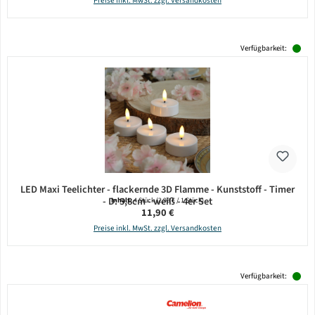
Preise inkl. MwSt. zzgl. Versandkosten
Verfügbarkeit:
LED Maxi Teelichter - flackernde 3D Flamme - Kunststoff - Timer
- D: 5,8cm - weiß - 4er Set
Inhalt:
4 Stück
(2,98 € / 1 Stück)
Regulärer Preis:
11,90 €
Preise inkl. MwSt. zzgl. Versandkosten
Verfügbarkeit: