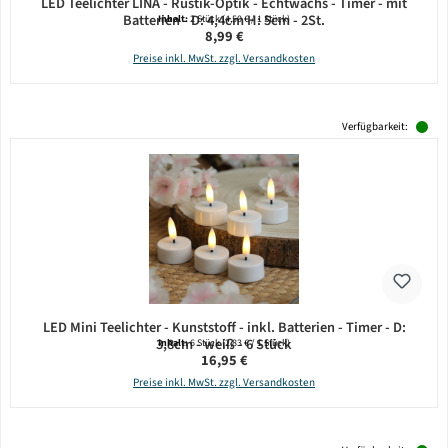
LED Teelichter LINA - Rustik-Optik - Echtwachs - Timer - mit
Batterien - D: 4,4cm H: 5cm - 2St.
Inhalt:
2 Stück
(4,50 € / 1 Stück)
Regulärer Preis:
8,99 €
Preise inkl. MwSt. zzgl. Versandkosten
Verfügbarkeit:
LED Mini Teelichter - Kunststoff - inkl. Batterien - Timer - D:
3,8cm - weiß - 6 Stück
Inhalt:
6 Stück
(2,83 € / 1 Stück)
Regulärer Preis:
16,95 €
Preise inkl. MwSt. zzgl. Versandkosten