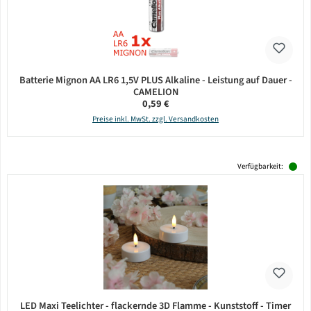
Batterie Mignon AA LR6 1,5V PLUS Alkaline - Leistung auf Dauer -
CAMELION
Regulärer Preis:
0,59 €
Preise inkl. MwSt. zzgl. Versandkosten
Verfügbarkeit:
LED Maxi Teelichter - flackernde 3D Flamme - Kunststoff - Timer