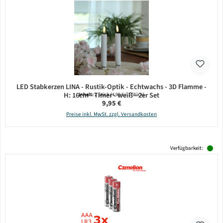
LED Stabkerzen LINA - Rustik-Optik - Echtwachs - 3D Flamme -
H: 16cm - Timer - weiß - 2er Set
Inhalt:
2 Stück
(4,98 € / 1 Stück)
Regulärer Preis:
9,95 €
Preise inkl. MwSt. zzgl. Versandkosten
Verfügbarkeit: