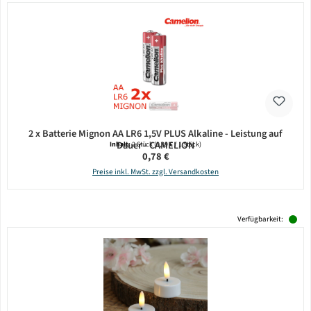
2 x Batterie Mignon AA LR6 1,5V PLUS Alkaline - Leistung auf
Dauer - CAMELION
Inhalt:
2 Stück
(0,39 € / 1 Stück)
Regulärer Preis:
0,78 €
Preise inkl. MwSt. zzgl. Versandkosten
Verfügbarkeit: