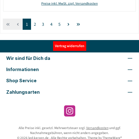
Preise inkl. MwSt. zzgl. Versandkosten
Seite
Seite
Seite
Seite
Seite
1
2
3
4
5
Vertrag widerrufen
Wir sind für Dich da
Informationen
Shop Service
Zahlungsarten
Instagram
Alle Preise inkl. gesetzl. Mehrwertsteuer zzgl.
Versandkosten
und ggf.
Nachnahmegebühren, wenn nicht anders angegeben.
© 2026 led-kerzen.de - Alle Rechte vorbehalten. Theme by
ThemeWare®