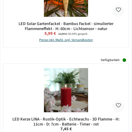
LED Solar Gartenfackel - Bambus Fackel - simulierter
Flammeneffekt - H: 60cm - Lichtsensor - natur
Verkaufspreis:
5,99 €
Regulärer Preis:
11,99 €
(50.04% gespart)
Preise inkl. MwSt. zzgl. Versandkosten
Verfügbarkeit:
LED Kerze LINA - Rustik-Optik - Echtwachs - 3D Flamme - H:
11cm - D: 7cm - Batterie - Timer - rot
Regulärer Preis:
7,45 €