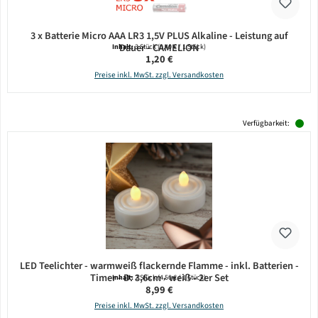
3 x Batterie Micro AAA LR3 1,5V PLUS Alkaline - Leistung auf
Dauer - CAMELION
Inhalt:
3 Stück
(0,40 € / 1 Stück)
Regulärer Preis:
1,20 €
Preise inkl. MwSt. zzgl. Versandkosten
Verfügbarkeit:
LED Teelichter - warmweiß flackernde Flamme - inkl. Batterien -
Timer - D: 3,6cm - weiß - 2er Set
Inhalt:
2 Stück
(4,50 € / 1 Stück)
Regulärer Preis:
8,99 €
Preise inkl. MwSt. zzgl. Versandkosten