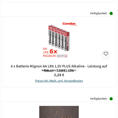
Verfügbarkeit:
6 x Batterie Mignon AA LR6 1,5V PLUS Alkaline - Leistung auf
Dauer - CAMELION
Inhalt:
6 Stück
(0,38 € / 1 Stück)
Regulärer Preis:
2,28 €
Preise inkl. MwSt. zzgl. Versandkosten
Verfügbarkeit: