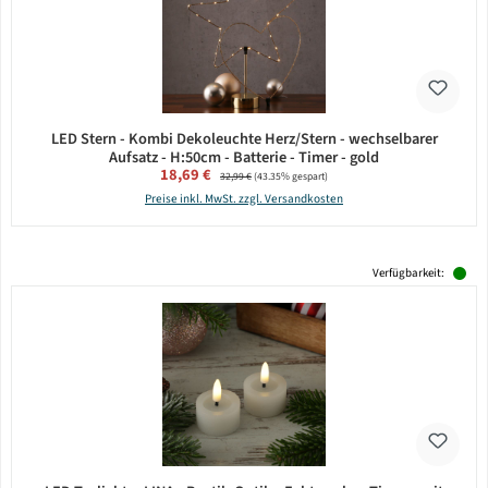
LED Stern - Kombi Dekoleuchte Herz/Stern - wechselbarer
Aufsatz - H:50cm - Batterie - Timer - gold
Verkaufspreis:
18,69 €
Regulärer Preis:
32,99 €
(43.35% gespart)
Preise inkl. MwSt. zzgl. Versandkosten
Verfügbarkeit: