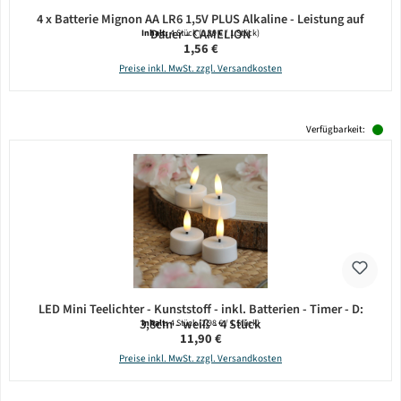
4 x Batterie Mignon AA LR6 1,5V PLUS Alkaline - Leistung auf
Dauer - CAMELION
Inhalt:
4 Stück
(0,39 € / 1 Stück)
Regulärer Preis:
1,56 €
Preise inkl. MwSt. zzgl. Versandkosten
Verfügbarkeit:
LED Mini Teelichter - Kunststoff - inkl. Batterien - Timer - D:
3,8cm - weiß - 4 Stück
Inhalt:
4 Stück
(2,98 € / 1 Stück)
Regulärer Preis:
11,90 €
Preise inkl. MwSt. zzgl. Versandkosten