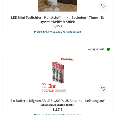
LED Mini Teelichter - Kunststoff - inkl. Batterien - Timer - D:
3,8cm - weiß - 2 Stück
Inhalt:
2 Stück
(3,48 € / 1 Stück)
Regulärer Preis:
6,95 €
Preise inkl. MwSt. zzgl. Versandkosten
Verfügbarkeit:
3 x Batterie Mignon AA LR6 1,5V PLUS Alkaline - Leistung auf
Dauer - CAMELION
Inhalt:
3 Stück
(0,39 € / 1 Stück)
Regulärer Preis:
1,17 €