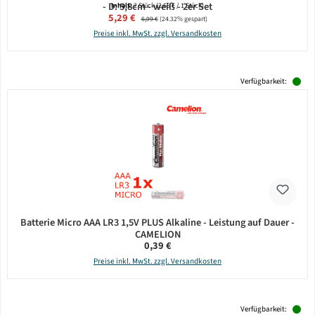
- D: 5,8cm - weiß - 2er Set
Inhalt:
2 Stück
(2,65 € / 1 Stück)
Verkaufspreis:
5,29 €
Regulärer Preis:
6,99 €
(24.32% gespart)
Preise inkl. MwSt. zzgl. Versandkosten
Verfügbarkeit:
Batterie Micro AAA LR3 1,5V PLUS Alkaline - Leistung auf Dauer -
CAMELION
Regulärer Preis:
0,39 €
Preise inkl. MwSt. zzgl. Versandkosten
Verfügbarkeit: