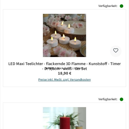
Verfügbarkeit:
LED Maxi Teelichter - flackernde 3D Flamme - Kunststoff - Timer
- D: 5,8cm - weiß - 6er Set
Inhalt:
6 Stück
(3,15 € / 1 Stück)
Regulärer Preis:
18,90 €
Preise inkl. MwSt. zzgl. Versandkosten
Verfügbarkeit: