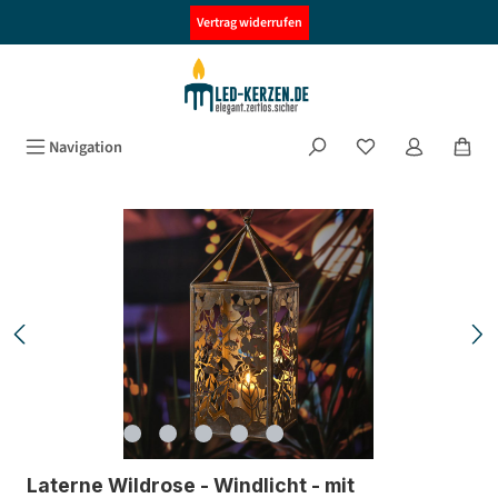
alt springen
Vertrag widerrufen
Navigation
Bildergalerie überspringen
Laterne Wildrose - Windlicht - mit