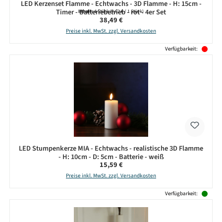
LED Kerzenset Flamme - Echtwachs - 3D Flamme - H: 15cm -
Timer - Batteriebetrieb - rot - 4er Set
Inhalt:
4 Stück
(9,62 € / 1 Stück)
Regulärer Preis:
38,49 €
Preise inkl. MwSt. zzgl. Versandkosten
Verfügbarkeit:
LED Stumpenkerze MIA - Echtwachs - realistische 3D Flamme
- H: 10cm - D: 5cm - Batterie - weiß
Regulärer Preis:
15,59 €
Preise inkl. MwSt. zzgl. Versandkosten
Verfügbarkeit: