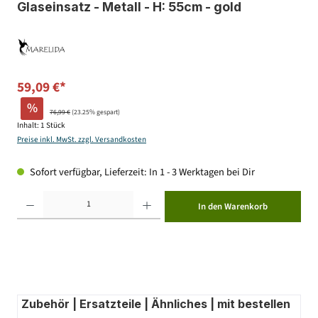
Glaseinsatz - Metall - H: 55cm - gold
59,09 €*
%
76,99 €
(23.25% gespart)
Inhalt:
1 Stück
Preise inkl. MwSt. zzgl. Versandkosten
Sofort verfügbar, Lieferzeit: In 1 - 3 Werktagen bei Dir
Produkt Anzahl: Gib den gewünschten Wert ein oder benutze die Schaltflächen um die Anzahl zu erhöhen ode
In den Warenkorb
Zubehör | Ersatzteile | Ähnliches | mit bestellen