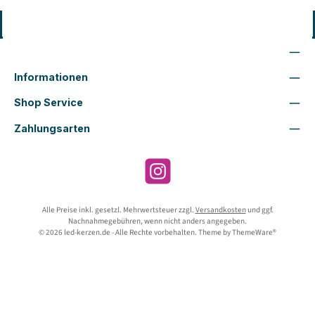
Vertrag widerrufen
Wir sind für Dich da
Informationen
Shop Service
Zahlungsarten
Instagram
Alle Preise inkl. gesetzl. Mehrwertsteuer zzgl.
Versandkosten
und ggf.
Nachnahmegebühren, wenn nicht anders angegeben.
© 2026 led-kerzen.de - Alle Rechte vorbehalten. Theme by
ThemeWare®