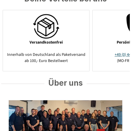
Versandkostenfrei
Persönl
Innerhalb von Deutschland als Paketversand
+49 (0) 44
ab 100,- Euro Bestellwert
(MO-FR 
Über uns