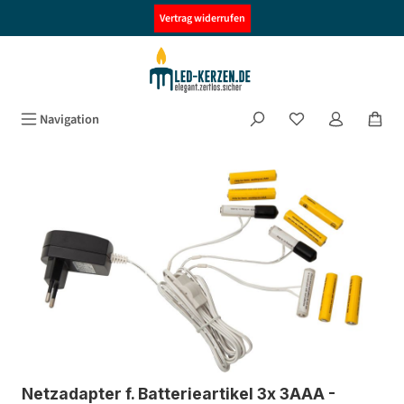
alt springen
Vertrag widerrufen
Navigation
Bildergalerie überspringen
Netzadapter f. Batterieartikel 3x 3AAA -