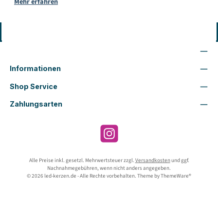
Mehr erfahren
Vertrag widerrufen
Wir sind für Dich da
Informationen
Shop Service
Zahlungsarten
Instagram
Alle Preise inkl. gesetzl. Mehrwertsteuer zzgl.
Versandkosten
und ggf.
Nachnahmegebühren, wenn nicht anders angegeben.
© 2026 led-kerzen.de - Alle Rechte vorbehalten. Theme by
ThemeWare®