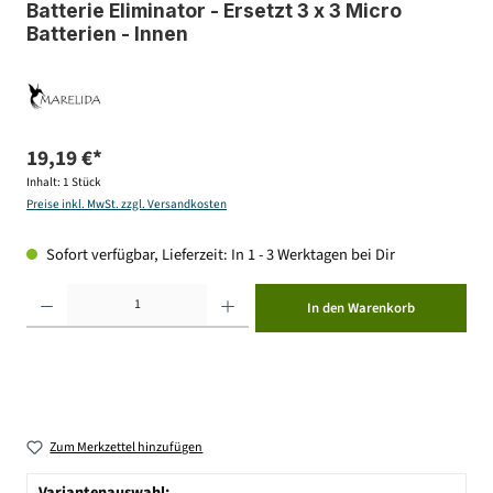
Batterie Eliminator - Ersetzt 3 x 3 Micro
Batterien - Innen
19,19 €*
Inhalt:
1 Stück
Preise inkl. MwSt. zzgl. Versandkosten
Sofort verfügbar, Lieferzeit: In 1 - 3 Werktagen bei Dir
Produkt Anzahl: Gib den gewünschten Wert ein oder benutze die Schaltflächen um die Anzahl zu erhöhen ode
In den Warenkorb
Zum Merkzettel hinzufügen
Variantenauswahl: