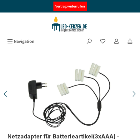
alt springen
Vertrag widerrufen
Navigation
Bildergalerie überspringen
Netzadapter für Batterieartikel(3xAAA) -