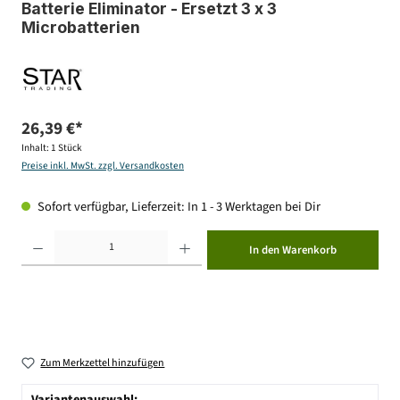
Batterie Eliminator - Ersetzt 3 x 3
Microbatterien
26,39 €*
Inhalt:
1 Stück
Preise inkl. MwSt. zzgl. Versandkosten
Sofort verfügbar, Lieferzeit: In 1 - 3 Werktagen bei Dir
Produkt Anzahl: Gib den gewünschten Wert ein oder benutze die Schaltflächen um die Anzahl zu erhöhen ode
In den Warenkorb
Zum Merkzettel hinzufügen
Variantenauswahl: